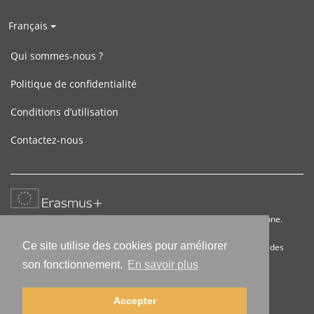
Français
Qui sommes-nous ?
Politique de confidentialité
Conditions d’utilisation
Contactez-nous
Ce projet a été financé avec le soutien de la Commission européenne.
Cette publication (communication) n’engage que son auteur et la
Ce site utilise des cookies pour améliorer
Commission n’est pas responsable de l’usage qui pourrait être fait des
informations qui y sont contenues.
son fonctionnement.
En savoir plus
Accepter