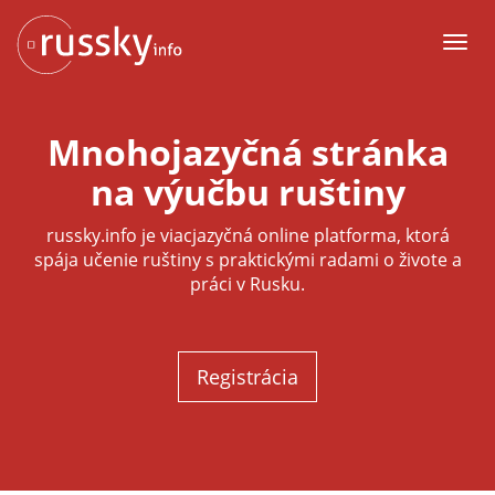
Späť
na
Men
obsah
Mnohojazyčná stránka
na výučbu ruštiny
russky.info
je viacjazyčná online platforma, ktorá
spája učenie ruštiny s praktickými radami o živote a
práci v Rusku.
Registrácia