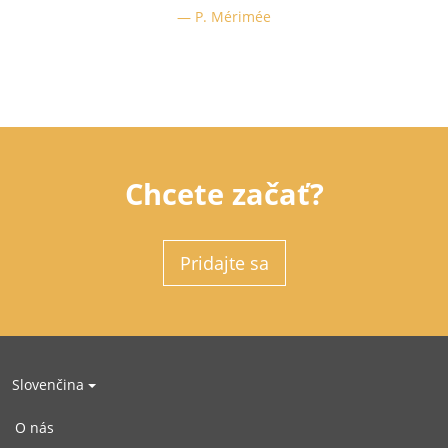
P. Mérimée
Chcete začať?
Pridajte sa
Slovenčina
O nás