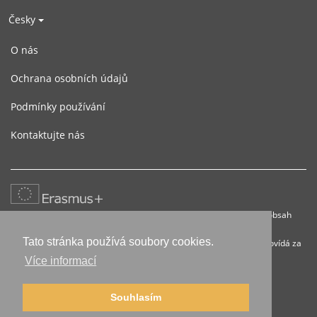
Česky
O nás
Ochrana osobních údajů
Podmínky používání
Kontaktujte nás
Tento projekt byl realizován za nanční podpory Evropské unie. Za obsah
publikací (sdělení ) odpovídá výlučně autor. Publikace (sdělení)
Tato stránka používá soubory cookies.
nereprezentují názory Evropské komise a Evropská komise neodpovídá za
použití informací, jež jsou jejich obsahem.
Více informací
Souhlasím
© 2016-2026 russky.info |
Impressum