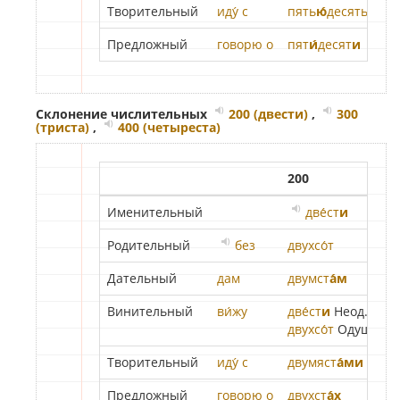
Творительный
иду́ с
пять
ю́
десять
ю
Предложный
говорю о
пят
и́
десят
и
Склонение числительных
200 (двести)
,
300
(триста)
,
400 (четыреста)
200
3
Именительный
две́ст
и
Родительный
без
двухсо́т
т
Дательный
дам
двумст
а́м
т
Винительный
ви́жу
две́ст
и
Неод.
т
двухсо́т
Одуш.
т
Творительный
иду́ с
двумяст
а́ми
т
Предложный
говорю о
двухст
а́х
т