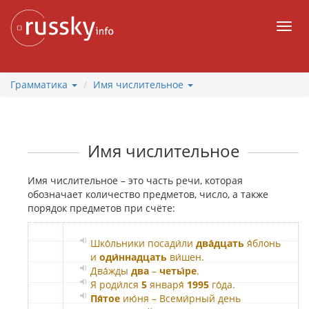
К
содержанию
Мен
Грамматика
Имя числительное
Имя числительное
Имя числительное – это часть речи, которая
обозначает количество предметов, число, а также
порядок предметов при счёте:
Шко́льники посади́ли
два́дцать
я́блонь
и
оди́ннадцать
ви́шен.
Два́жды
два
–
четы́ре
.
Я роди́лся
5
января́
1995
го́да.
Пя́тое
ию́ня – Всеми́рный день