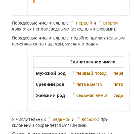
Порядковые числительные
первый
и
второй
являются непроизводными (исходными словами).
Порядковые числительные, подобно прилагательным,
изменяются по падежам, числам и родам:
Единственное число
Мужской род
пе́рвый
по́езд
пе́рвого
п
Средний род
пя́тое
ме́сто
пя́того
ме
Женский род
седьма́я
ли́ния
седьмо́й
У числительных
сед
ь
мо́й
и
вос
ь
мо́й
при
склонении сохраняется мягкий знак.