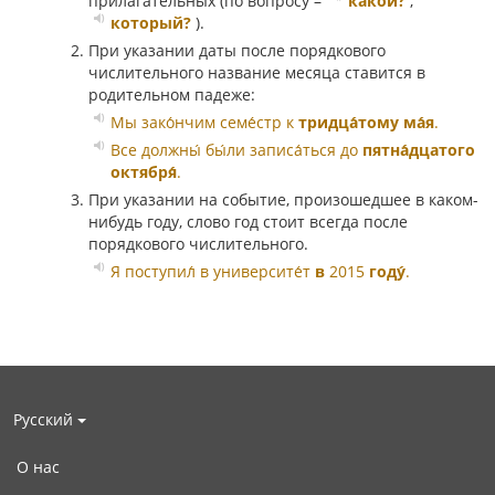
прилагательных (по вопросу –
какой?
,
который?
).
При указании даты после порядкового
числительного название месяца ставится в
родительном падеже:
Мы зако́нчим семе́стр к
тридца́тому ма́я
.
Все должны́ бы́ли записа́ться до
пятна́дцатого
октября́
.
При указании на событие, произошедшее в каком-
нибудь году, слово год стоит всегда после
порядкового числительного.
Я поступил́ в университе́т
в
2015
году́
.
Русский
О нас