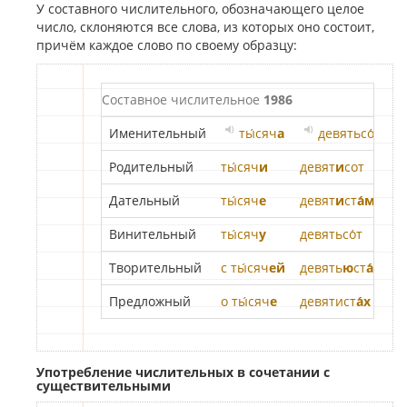
У составного числительного, обозначающего целое
число, склоняются все слова, из которых оно состоит,
причём каждое слово по своему образцу:
Составное числительное
1986
Именительный
ты́сяч
а
девятьсо́т
Родительный
ты́сяч
и
девят
и
сот
Дательный
ты́сяч
е
девят
и
ст
а́м
Винительный
ты́сяч
у
девятьсо́т
Творительный
с ты́сяч
ей
девять
ю
ст
а́ми
Предложный
о ты́сяч
е
девятист
а́х
Употребление числительных в сочетании с
существительными