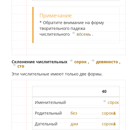
Примечание
* Обратите внимание на форму
творительного падежа
числительного
во́семь
.
Склонение числительных
сорок
,
девяносто
,
сто
Эти числительные имеют только две формы.
40
90
Именительный
со́рок
Родительный
без
сорок
а́
дев
Дательный
дам
сорок
а́
дев