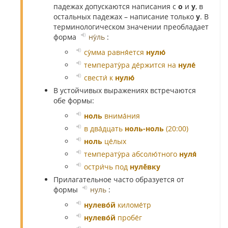
падежах допускаются написания с
о
и
у
, в
остальных падежах – написание только
у
. В
терминологическом значении преобладает
форма
ну́ль
:
су́мма равня́ется
нулю́
температу́ра де́ржится на
нуле́
свести́ к
нулю́
В устойчивых выражениях встречаются
обе формы:
ноль
внима́ния
в два́дцать
ноль-ноль
(20:00)
ноль
це́лых
температу́ра абсолю́тного
нуля́
остри́чь под
нулё́вку
Прилагательное часто образуется от
формы
нуль
:
нулево́й
киломе́тр
нулево́й
пробе́г