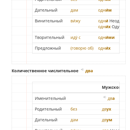
Дательный
дам
одн
и́м
Винительный
ви́жу
одн
и́
Неод.
одн
и́х
Одуш. - д
Творительный
иду́ с
одн
и́ми
Предложный
(говорю об)
одн
и́х
Количественное числительное
два
Мужской ро
Именительный
дв
а
Родительный
без
дв
ух
Дательный
дам
дв
ум