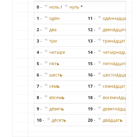
0
-
ноль
/
нуль
*
1
-
оди́н
11
-
оди́ннадцат
ь
2
-
два
12
-
двена́дцат
ь
3
-
три
13
-
трина́дцат
ь
4
-
четы́ре
14
-
четы́рнадцат
ь
5
-
пят
ь
15
-
пятна́дцат
ь
6
-
шест
ь
16
-
шестна́дцат
ь
7
-
сем
ь
17
-
семна́дцат
ь
8
-
во́сем
ь
18
-
восемна́дцат
ь
9
-
де́вят
ь
19
-
девятна́дцат
ь
10
-
де́сят
ь
20
-
два́дцат
ь