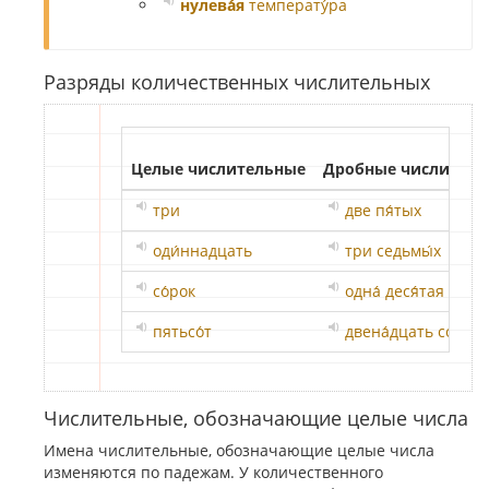
нулева́я
температу́ра
Разряды количественных числительных
Целые числительные
Дробные числител
три
две пя́тых
оди́ннадцать
три седьмы́х
со́рок
одна́ деся́тая
пятьсо́т
двена́дцать со́тых
Числительные, обозначающие целые числа
Имена числительные, обозначающие целые числа
изменяются по падежам. У количественного