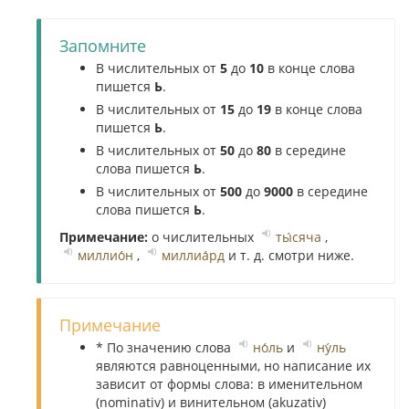
Запомните
В числительных от
5
до
10
в конце слова
пишется
Ь
.
В числительных от
15
до
19
в конце слова
пишется
Ь
.
В числительных от
50
до
80
в середине
слова пишется
Ь
.
В числительных от
500
до
9000
в середине
слова пишется
Ь
.
Примечание:
о числительных
ты́сяча
,
миллио́н
,
миллиа́рд
и т. д. смотри ниже.
Примечание
* По значению слова
но́ль
и
ну́ль
являются равноценными, но написание их
зависит от формы слова: в именительном
(nominativ) и винительном (akuzativ)