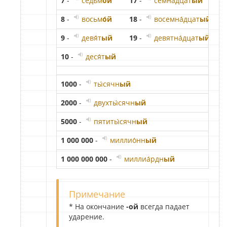
7
-
седьм
о́й
17
-
семна́дцат
ый
7
8
-
восьм
о́й
18
-
восемна́дцат
ый
8
9
-
девя́т
ый
19
-
девятна́дцат
ый
9
10
-
деся́т
ый
1000
-
ты́сячн
ый
1
2000
-
двухты́сячн
ый
2
5000
-
пятиты́сячн
ый
4
1 000 000
-
миллио́нн
ый
1
1 000 000 000
-
миллиа́рдн
ый
2
Примечание
* На окончание
-ой
всегда падает
ударение.