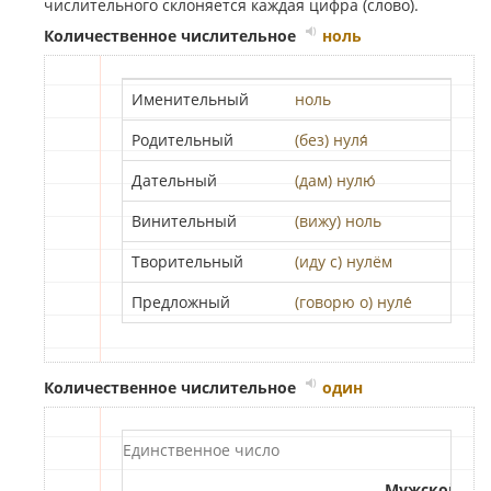
числительного склоняется каждая цифра (слово).
Количественное числительное
ноль
Именительный
ноль
Родительный
(
без
)
нуля́
Дательный
(
дам
)
нулю́
Винительный
(
вижу
)
ноль
Творительный
(
иду
с
)
нулём
Предложный
(
говорю
о
)
нуле́
Количественное числительное
один
Единственное число
Мужской ро