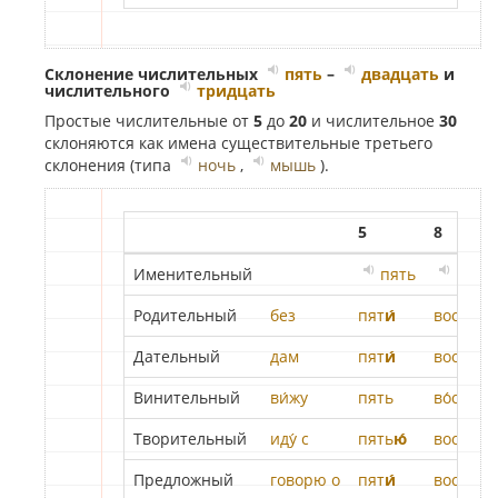
Склонение числительных
пять
–
двадцать
и
числительного
тридцать
Простые числительные от
5
до
20
и числительное
30
склоняются как имена существительные третьего
склонения (типа
ночь
,
мышь
).
5
8
Именительный
пять
во́се
Родительный
без
пят
и́
восьм
и́
Дательный
дам
пят
и́
восьм
и́
Винительный
ви́жу
пять
во́семь
Творительный
иду́ с
пять
ю́
восьм
ью
Предложный
говорю о
пят
и́
восьм
и́