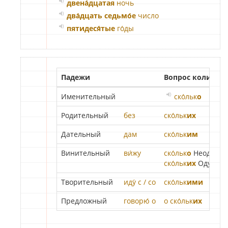
двена́дцатая
ночь
два́дцать седьмо́е
число
пятидеся́тые
го́ды
Падежи
Вопрос количес
Именительный
ско́льк
о
Родительный
без
ско́льк
их
Дательный
дам
ско́льк
им
Винительный
ви́жу
ско́льк
о
Неод.
ско́льк
их
Одуш.
Творительный
иду́ с / со
ско́льк
ими
Предложный
говорю́ о
о ско́льк
их