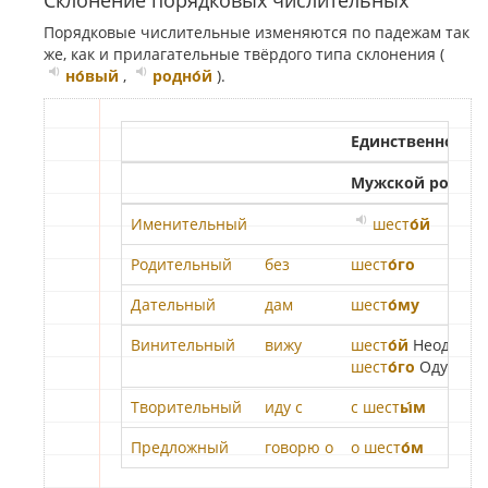
Склонение порядковых числительных
Порядковые числительные изменяются по падежам так
же, как и прилагательные твёрдого типа склонения (
но́вый
,
родно́й
).
Единственное чи
Мужской род
Именительный
шест
о́й
Родительный
без
шест
о́го
Дательный
дам
шест
о́му
Винительный
вижу
шест
о́й
Неод.
шест
о́го
Одуш.
Творительный
иду с
с шест
ы́м
Предложный
говорю о
о шест
о́м