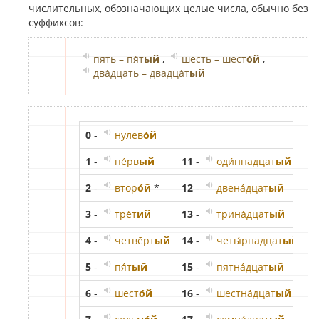
числительных, обозначающих целые числа, обычно без
суффиксов:
пять
–
пя́т
ый
,
шесть
–
шест
о́й
,
два́дцать
–
двадца́т
ый
0
-
нулев
о́й
1
-
пе́рв
ый
11
-
оди́ннадцат
ый
2
-
втор
о́й
*
12
-
двена́дцат
ый
2
3
-
тре́т
ий
13
-
трина́дцат
ый
3
4
-
четвё́рт
ый
14
-
четы́рнадцат
ый
4
5
-
пя́т
ый
15
-
пятна́дцат
ый
5
6
-
шест
о́й
16
-
шестна́дцат
ый
6