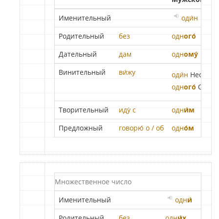
Именительный
оди́н
Родительный
без
одн
ого́
Дательный
дам
одн
ому́
Винительный
ви́жу
оди́н
Неод.
одн
ого́
Одуш.
Творительный
иду́ с
одн
и́м
Предложный
говорю́ о / об
одн
о́м
Множественное число
Именительный
одн
и́
Родительный
без
одн
и́х