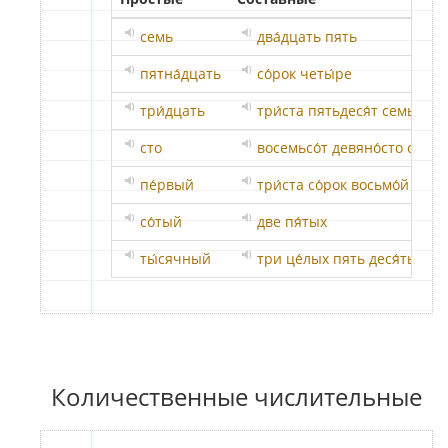
семь
два́дцать пять
пятна́дцать
со́рок четы́ре
три́дцать
три́ста пятьдеся́т семь
сто
восемьсо́т девяно́сто один
пе́рвый
три́ста со́рок восьмо́й
со́тый
две пя́тых
ты́сячный
три це́лых пять деся́тых
Количественные числительные