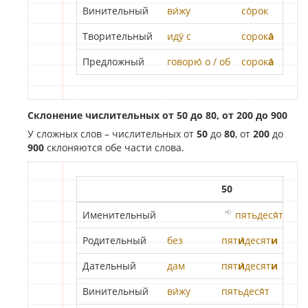
Винительный
ви́жу
со́рок
дев
Творительный
иду́ с
сорок
а́
дев
Предложный
говорю́ о / об
сорок
а́
дев
Склонение числительных от
50
до
80
, от
200
до
900
У сложных слов – числительных от
50
до
80
, от
200
до
900
склоняются обе части слова.
50
8
Именительный
пятьдеся́т
Родительный
без
пят
и́
десят
и
Дательный
дам
пят
и́
десят
и
Винительный
ви́жу
пятьдеся́т
в