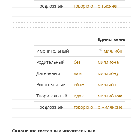
Предложный
говорю о
о ты́сяч
е
Единственное чи
Именительный
миллио́н
Родительный
без
миллио́н
а
Дательный
дам
миллио́н
у
Винительный
ви́жу
миллио́н
Творительный
иду́ с
миллио́н
ом
Предложный
говорю о
о миллио́н
е
Склонение составных числительных