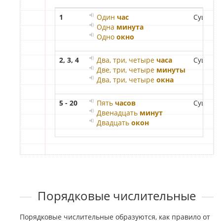
1
Один
час
Существ
Одна
минута
Одно
окно
2, 3, 4
Два, три, четыре
часа
Существ
Две, три, четыре
минуты
Два, три, четыре
окна
5 - 20
Пять
часов
Существ
Двенадцать
минут
Двадцать
окон
Порядковые числительные
Порядковые числительные образуются, как правило от