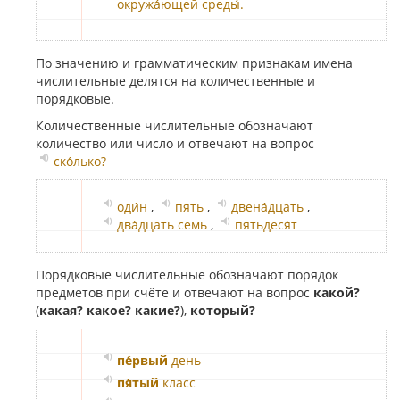
окружа́ющей среды́.
По значению и грамматическим признакам имена
числительные делятся на количественные и
порядковые.
Количественные числительные обозначают
количество или число и отвечают на вопрос
ско́лько?
оди́н
,
пять
,
двена́дцать
,
два́дцать семь
,
пятьдеся́т
Порядковые числительные обозначают порядок
предметов при счёте и отвечают на вопрос
какой?
(
какая? какое? какие?
),
который?
пе́рвый
день
пя́тый
класс