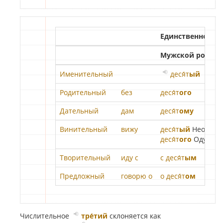
Единственное чи
Мужской род
Именительный
деся́т
ый
Родительный
без
деся́т
ого
Дательный
дам
деся́т
ому
Винительный
вижу
деся́т
ый
Неод.
деся́т
ого
Одуш.
Творительный
иду с
с деся́т
ым
Предложный
говорю о
о деся́т
ом
Числительное
тре́тий
склоняется как