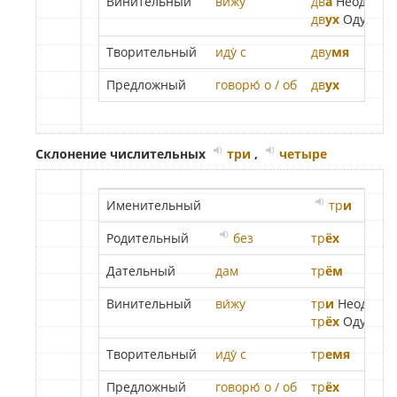
Винительный
ви́жу
дв
а
Неод.
дв
ух
Одуш.
Творительный
иду́ с
дву
мя
Предложный
говорю́ о / об
дв
ух
Склонение числительных
три
,
четыре
Именительный
тр
и
Родительный
без
тр
ёх
Дательный
дам
тр
ём
Винительный
ви́жу
тр
и
Неод.
тр
ёх
Одуш.
Творительный
иду́ с
тр
емя
Предложный
говорю́ о / об
тр
ёх