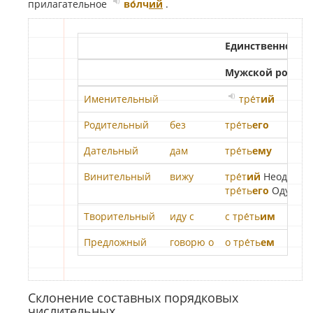
прилагательное
во́лч
ий
.
Единственное чи
Мужской род
Именительный
тре́т
ий
Родительный
без
тре́ть
его
Дательный
дам
тре́ть
ему
Винительный
вижу
тре́т
ий
Неод.
тре́ть
его
Одуш.
Творительный
иду с
с тре́ть
им
Предложный
говорю о
о тре́ть
ем
Склонение составных порядковых
числительных