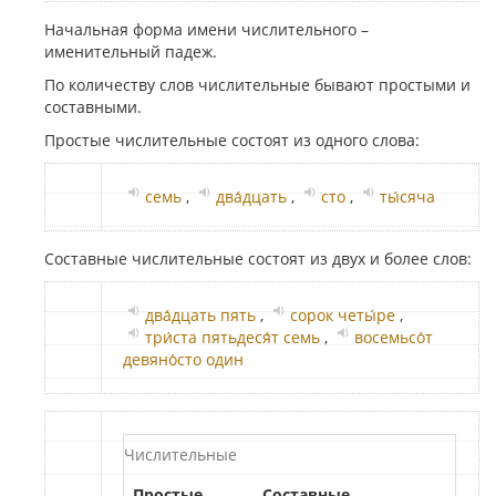
Начальная форма имени числительного –
именительный падеж.
По количеству слов числительные бывают простыми и
составными.
Простые числительные состоят из одного слова:
семь
,
два́дцать
,
сто
,
ты́сяча
Составные числительные состоят из двух и более слов:
два́дцать пять
,
сорок четы́ре
,
три́ста пятьдеся́т семь
,
восемьсо́т
девяно́сто один
Числительные
Простые
Составные