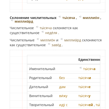
Склонение числительных
ты́сяча
,
миллио́н
,
миллиа́рд
Числительное
ты́сяча
склоняется как
существительное
неде́ля
.
Числительные
миллио́н
и
миллиа́рд
склоняются
как существительное
заво́д
.
Единственное чи
Именительный
ты́сяч
а
Родительный
без
ты́сяч
и
Дательный
дам
ты́сяч
е
Винительный
ви́жу
ты́сяч
у
Творительный
иду́ с
ты́сяч
ей
,
ты́сячь