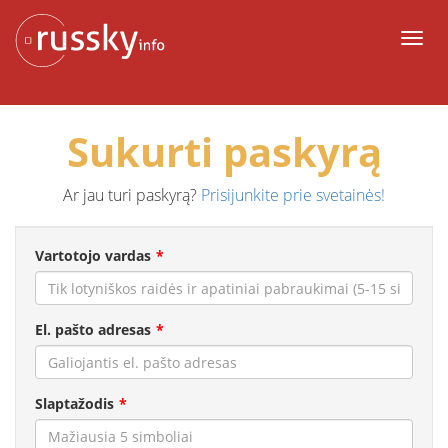
Į
turinį
Meni
Sukurti paskyrą
Ar jau turi paskyrą?
Prisijunkite prie svetainės!
Vartotojo vardas
El. pašto adresas
Slaptažodis