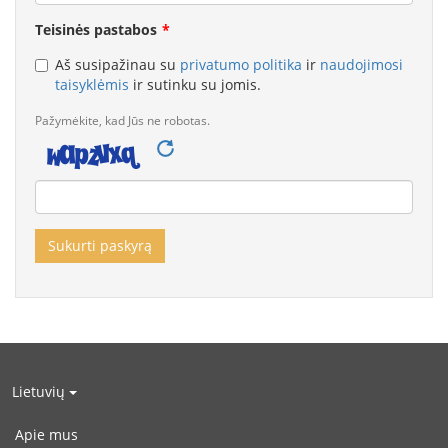
Teisinės pastabos
Aš susipažinau su
privatumo politika
ir
naudojimosi
taisyklėmis
ir sutinku su jomis.
Pažymėkite, kad Jūs ne robotas.
Lietuvių
Apie mus