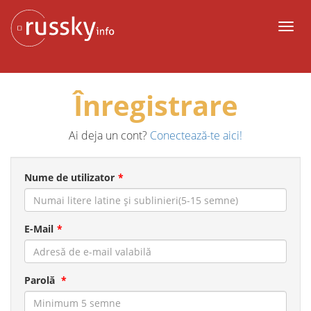
La
conținut
Meni
Înregistrare
Ai deja un cont?
Conectează-te aici!
Nume de utilizator
E-Mail
Parolă