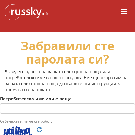
Към
съдържанието
Мен
Забравили сте
паролата си?
Въведете адреса на вашата електронна поща или
потребителско име в полето по-долу. Ние ще изпратим на
вашата електронна поща допълнителни инструкции за
промяна на паролата.
Потребителско име или е-поща
Отбележете, че не сте робот.