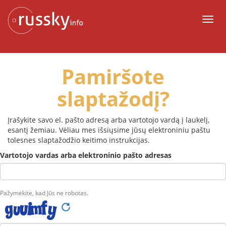
Į
turinį
Meni
Pamiršote
slaptažodį?
Įrašykite savo el. pašto adresą arba vartotojo vardą į laukelį,
esantį žemiau. Vėliau mes išsiųsime jūsų elektroniniu paštu
tolesnes slaptažodžio keitimo instrukcijas.
Vartotojo vardas arba elektroninio pašto adresas
Pažymėkite, kad Jūs ne robotas.