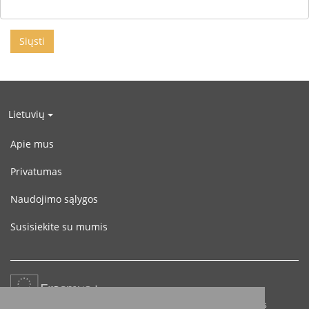
Lietuvių
Apie mus
Privatumas
Naudojimo sąlygos
Susisiekite su mumis
Šis projektas finansuojamas remiant Europos Komisijai. Šis leidinys