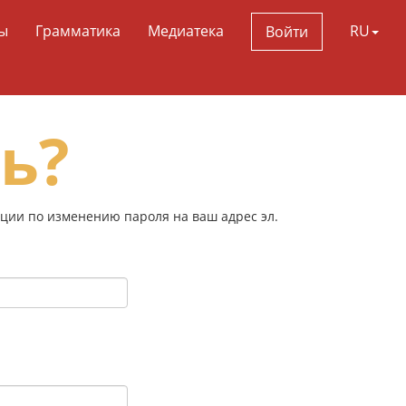
ы
Грамматика
Медиатека
RU
Войти
ь?
кции по изменению пароля на ваш адрес эл.