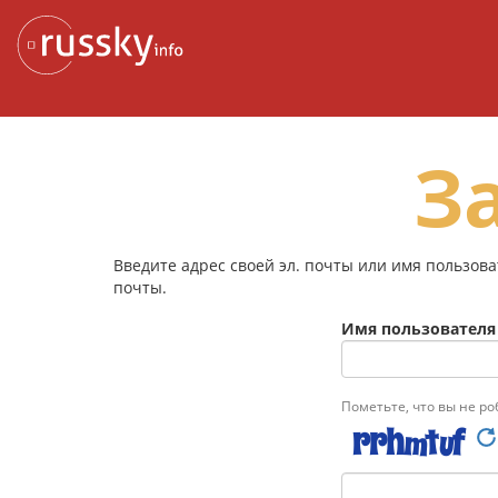
К
содержанию
З
Введите адрес своей эл. почты или имя пользов
почты.
Имя пользователя 
Пометьте, что вы не ро