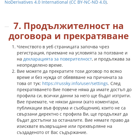
NoDerivatives 4.0 International (CC BY-NC-ND 4.0)
.
7. Продължителност на
договора и прекратяване
Членството в уеб страницата започва чрез
регистрация, приемане на условията за ползване и
на
декларацията за поверителност
, и продължава за
неопределено време.
Вие можете да прекратите този договор по всяко
време и без нужда от обявяване на причината за
това от тук:
https://russky.info/user/settings
. След
прекратяването Вие повече няма да имате достъп до
профила си, всички данни за него ще бъдат изтрити.
Вие приемате, че някои данни (като коментари,
публикации във форума и съобщения), които не са
свързани директно с профила Ви, ще продължат да
бъдат достъпни за останалите. Вие нямате право да
изисквате възвръщане или прехвърляне на
създаденото от Вас съдържание.