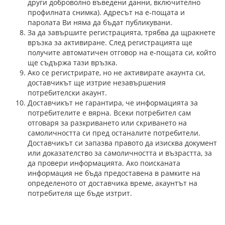
други доброволно въведени данни, включително
профилната снимка). Адресът на е-пощата и
паролата Ви няма да бъдат публикувани.
За да завършите регистрацията, трябва да щракнете
връзка за активиране. След регистрацията ще
получите автоматичен отговор на е-пощата си, който
ще съдържа тази връзка.
Ако се регистрирате, но не активирате акаунта си,
доставчикът ще изтрие незавършения
потребителски акаунт.
Доставчикът не гарантира, че информацията за
потребителите е вярна. Всеки потребител сам
отговаря за разкриването или скриването на
самоличността си пред останалите потребители.
Доставчикът си запазва правото да изисква документ
или доказателство за самоличността и възрастта, за
да провери информацията. Ако поисканата
информация не бъда предоставена в рамките на
определеното от доставчика време, акаунтът на
потребителя ще бъде изтрит.