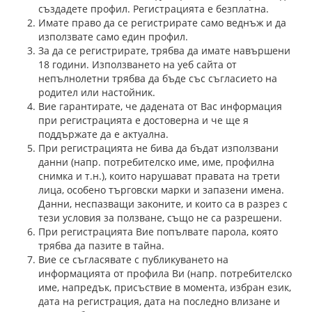
създадете профил. Регистрацията е безплатна.
Имате право да се регистрирате само веднъж и да
използвате само един профил.
За да се регистрирате, трябва да имате навършени
18 години. Използването на уеб сайта от
непълнолетни трябва да бъде със съгласието на
родител или настойник.
Вие гарантирате, че дадената от Вас информация
при регистрацията е достоверна и че ще я
поддържате да е актуална.
При регистрацията не бива да бъдат използвани
данни (напр. потребителско име, име, профилна
снимка и т.н.), които нарушават правата на трети
лица, особено търговски марки и запазени имена.
Данни, неспазващи законите, и които са в разрез с
тези условия за ползване, също не са разрешени.
При регистрацията Вие попълвате парола, която
трябва да пазите в тайна.
Вие се съгласявате с публикуването на
информацията от профила Ви (напр. потребителско
име, напредък, присъствие в момента, избран език,
дата на регистрация, дата на последно влизане и