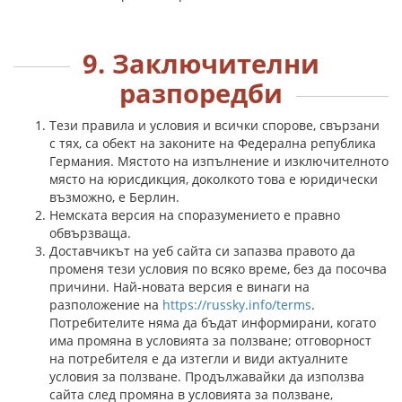
9. Заключителни
разпоредби
Тези правила и условия и всички спорове, свързани
с тях, са обект на законите на Федерална република
Германия. Мястото на изпълнение и изключителното
място на юрисдикция, доколкото това е юридически
възможно, е Берлин.
Немската версия на споразумението е правно
обвързваща.
Доставчикът на уеб сайта си запазва правото да
променя тези условия по всяко време, без да посочва
причини. Най-новата версия е винаги на
разположение на
https://russky.info/terms
.
Потребителите няма да бъдат информирани, когато
има промяна в условията за ползване; отговорност
на потребителя е да изтегли и види актуалните
условия за ползване. Продължавайки да използва
сайта след промяна в условията за ползване,