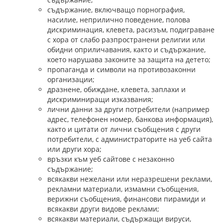
съдържание, включващо порнография,
насилие, неприлично поведение, полова
дискриминация, клевета, расизъм, подиграване
с хора от слабо разпространени религии или
обидни оприличавания, както и съдържание,
което нарушава законите за защита на детето;
пропаганда и символи на противозаконни
организации;
дразнене, обиждане, клевета, заплахи и
дискриминиращи изказвания;
лични данни за други потребители (например
адрес, телефонен номер, банкова информация),
както и цитати от лични съобщения с други
потребители, с администраторите на уеб сайта
или други хора;
връзки към уеб сайтове с незаконно
съдържание;
всякакви нежелани или неразрешени реклами,
рекламни материали, измамни съобщения,
верижни съобщения, финансови пирамиди и
всякакви други видове реклами;
всякакви материали, съдържащи вируси,