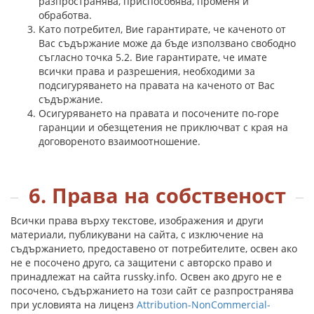
разпространява, приспособява, променя и
обработва.
Като потребител, Вие гарантирате, че каченото от
Вас съдържание може да бъде използвано свободно
съгласно точка 5.2. Вие гарантирате, че имате
всички права и разрешения, необходими за
подсигуряването на правата на каченото от Вас
съдържание.
Осигуряването на правата и посочените по-горе
гаранции и обезщетения не приключват с края на
договореното взаимоотношение.
6. Права на собственост
Всички права върху текстове, изображения и други
материали, публикувани на сайта, с изключение на
съдържанието, предоставено от потребителите, освен ако
не е посочено друго, са защитени с авторско право и
принадлежат на сайта russky.info. Освен ако друго не е
посочено, съдържанието на този сайт се разпространява
при условията на лиценз
Attribution-NonCommercial-