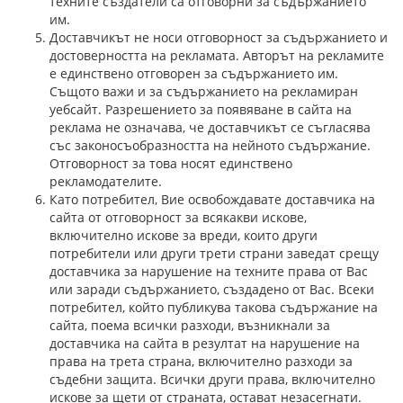
техните създатели са отговорни за съдържанието
им.
Доставчикът не носи отговорност за съдържанието и
достоверността на рекламата. Авторът на рекламите
е единствено отговорен за съдържанието им.
Същото важи и за съдържанието на рекламиран
уебсайт. Разрешението за появяване в сайта на
реклама не означава, че доставчикът се съгласява
със законосъобразността на нейното съдържание.
Отговорност за това носят единствено
рекламодателите.
Като потребител, Вие освобождавате доставчика на
сайта от отговорност за всякакви искове,
включително искове за вреди, които други
потребители или други трети страни заведат срещу
доставчика за нарушение на техните права от Вас
или заради съдържанието, създадено от Вас. Всеки
потребител, който публикува такова съдържание на
сайта, поема всички разходи, възникнали за
доставчика на сайта в резултат на нарушение на
права на трета страна, включително разходи за
съдебни защита. Всички други права, включително
искове за щети от страната, остават незасегнати.