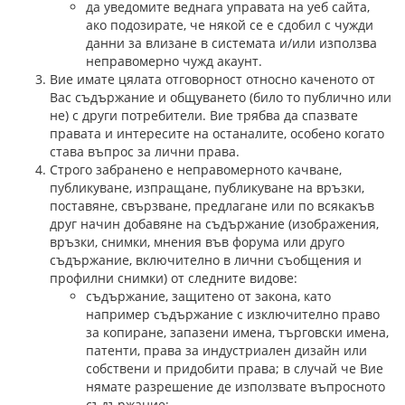
да уведомите веднага управата на уеб сайта,
ако подозирате, че някой се е сдобил с чужди
данни за влизане в системата и/или използва
неправомерно чужд акаунт.
Вие имате цялата отговорност относно каченото от
Вас съдържание и общуването (било то публично или
не) с други потребители. Вие трябва да спазвате
правата и интересите на останалите, особено когато
става въпрос за лични права.
Строго забранено е неправомерното качване,
публикуване, изпращане, публикуване на връзки,
поставяне, свързване, предлагане или по всякакъв
друг начин добавяне на съдържание (изображения,
връзки, снимки, мнения във форума или друго
съдържание, включително в лични съобщения и
профилни снимки) от следните видове:
съдържание, защитено от закона, като
например съдържание с изключително право
за копиране, запазени имена, търговски имена,
патенти, права за индустриален дизайн или
собствени и придобити права; в случай че Вие
нямате разрешение де използвате въпросното
съдържание;