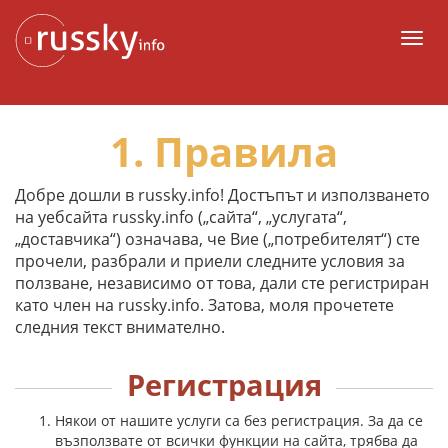
Към
съдържанието
Мен
1. Правила
Добре дошли в russky.info! Достъпът и използването
на уебсайта russky.info („сайта“, „услугата“,
„доставчика“) означава, че Вие („потребителят“) сте
прочели, разбрали и приели следните условия за
ползване, независимо от това, дали сте регистриран
като член на russky.info. Затова, моля прочетете
следния текст внимателно.
Регистрация
Някои от нашите услуги са без регистрация. За да се
възползвате от всички функции на сайта, трябва да