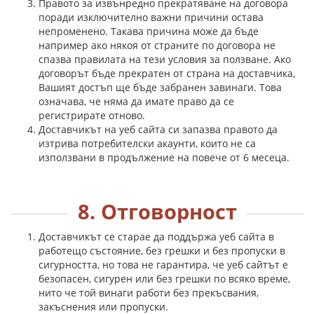
Правото за извънредно прекратяване на договора
поради изключително важни причини остава
непроменено. Такава причина може да бъде
например ако някоя от страните по договора не
спазва правилата на тези условия за ползване. Ако
договорът бъде прекратен от страна на доставчика,
Вашият достъп ще бъде забранен завинаги. Това
означава, че няма да имате право да се
регистрирате отново.
Доставчикът на уеб сайта си запазва правото да
изтрива потребителски акаунти, които не са
използвани в продължение на повече от 6 месеца.
8. Отговорност
Доставчикът се старае да поддържа уеб сайта в
работещо състояние, без грешки и без пропуски в
сигурността, но това не гарантира, че уеб сайтът е
безопасен, сигурен или без грешки по всяко време,
нито че той винаги работи без прекъсвания,
закъснения или пропуски.