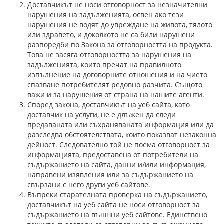
Доставчикът не носи отговорност за незначителни
нарушения на задълженията, освен ако тези
нарушения не водят до увреждане на живота, тялото
или здравето, и доколкото не са били нарушени
разпоредби по Закона за отговорността на продукта.
Това не засяга отговорността за нарушения на
задълженията, които пречат на правилното
изпълнение на договорните отношения и на чието
спазване потребителят редовно разчита. Същото
важи и за нарушения от страна на нашите агенти.
Според закона, доставчикът на уеб сайта, като
доставчик на услуги, не е длъжен да следи
предаваната или съхраняваната информация или да
разследва обстоятелствата, които показват незаконна
дейност. Следователно той не поема отговорност за
информацията, предоставена от потребители на
съдържанието на сайта, данни и/или информация,
направени изявления или за съдържанието на
свързани с него други уеб сайтове.
Въпреки старателната проверка на съдържанието,
доставчикът на уеб сайта не носи отговорност за
съдържанието на външни уеб сайтове. Единствено