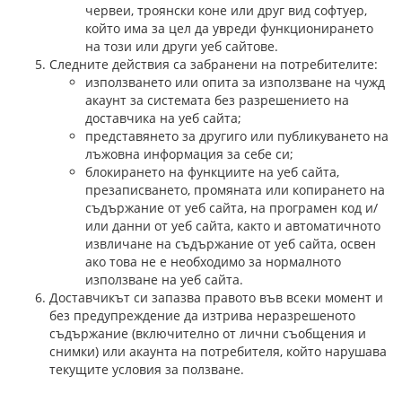
червеи, троянски коне или друг вид софтуер,
който има за цел да увреди функционирането
на този или други уеб сайтове.
Следните действия са забранени на потребителите:
използването или опита за използване на чужд
акаунт за системата без разрешението на
доставчика на уеб сайта;
представянето за другиго или публикуването на
лъжовна информация за себе си;
блокирането на функциите на уеб сайта,
презаписването, промяната или копирането на
съдържание от уеб сайта, на програмен код и/
или данни от уеб сайта, както и автоматичното
извличане на съдържание от уеб сайта, освен
ако това не е необходимо за нормалното
използване на уеб сайта.
Доставчикът си запазва правото във всеки момент и
без предупреждение да изтрива неразрешеното
съдържание (включително от лични съобщения и
снимки) или акаунта на потребителя, който нарушава
текущите условия за ползване.