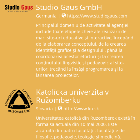
Studio Gaus GmbH
Germania |
https://www.studiogaus.com
Principalul domeniu de activitate al agenției
include toate etapele cheie ale realizării de
mari site-uri educative și interactive, începând
de la elaborarea conceptului, de la crearea
identității grafice și a designului , până la
coordonarea acestor eforturi și la crearea
conținutului lingvistic și pedagogic al site-
urilor, trecând la însăși programarea și la
lansarea proiectelor.
Katolícka univerzita v
Ružomberku
Slovacia |
http://www.ku.sk
Universitatea catolică din Ruzomberok există în
forma sa actuală din 10 mai 2000. Este
alcătuită din patru facultăți : facultățile de
filosofie, pedagogie, teologie și medicină.