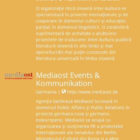
O organizație mică slovenă Inter-kulturo se
specializează în proiecte inernaționale și de
cooperare în domeniul culturii și educației,
parțial, în domeniul lingvisticii. O zonă/sferă
suplimentară de activitate o alcătuiesc
proiectele de traducere: Inter-kulturo publică
literatură slovenă în alte limbi și mai
opere/lucrări mai puțin cunoscute din
literatura universală în limba slovenă.
Mediaost Events &
Kommunikation
Germania |
http://www.mediaost.de
Agenția berlineză Mediaost lucrează în
domeniul Public Affairs și Public Relations în
proiecte germano-ruse și germano-
esteuropene. Mediaost se ocupă cu
organizarea și susținerea PR a proiectelor
internaționale ale Senatului din Berlin,
Ministerului Culturii din Rusia și a altor