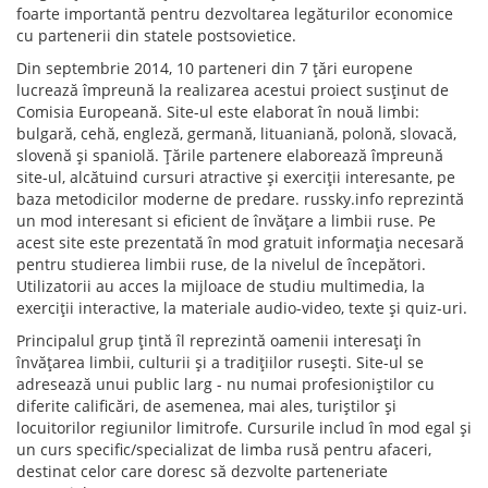
foarte importantă pentru dezvoltarea legăturilor economice
cu partenerii din statele postsovietice.
Din septembrie 2014, 10 parteneri din 7 țări europene
lucrează împreună la realizarea acestui proiect susținut de
Comisia Europeană. Site-ul este elaborat în nouă limbi:
bulgară, cehă, engleză, germană, lituaniană, polonă, slovacă,
slovenă și spaniolă. Țările partenere elaborează împreună
site-ul, alcătuind cursuri atractive și exerciții interesante, pe
baza metodicilor moderne de predare. russky.info reprezintă
un mod interesant si eficient de învățare a limbii ruse. Pe
acest site este prezentată în mod gratuit informația necesară
pentru studierea limbii ruse, de la nivelul de începători.
Utilizatorii au acces la mijloace de studiu multimedia, la
exerciții interactive, la materiale audio-video, texte și quiz-uri.
Principalul grup țintă îl reprezintă oamenii interesați în
învățarea limbii, culturii și a tradițiilor rusești. Site-ul se
adresează unui public larg - nu numai profesioniștilor cu
diferite calificări, de asemenea, mai ales, turiștilor și
locuitorilor regiunilor limitrofe. Cursurile includ în mod egal și
un curs specific/specializat de limba rusă pentru afaceri,
destinat celor care doresc să dezvolte parteneriate