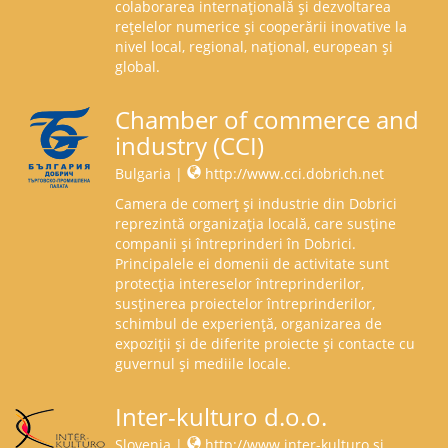
colaborarea internațională și dezvoltarea
rețelelor numerice și cooperării inovative la
nivel local, regional, național, european și
global.
Chamber of commerce and
industry (CCI)
Bulgaria |
http://www.cci.dobrich.net
Camera de comerț și industrie din Dobrici
reprezintă organizația locală, care susține
companii și întreprinderi în Dobrici.
Principalele ei domenii de activitate sunt
protecția intereselor întreprinderilor,
susținerea proiectelor întreprinderilor,
schimbul de experiență, organizarea de
expoziții și de diferite proiecte și contacte cu
guvernul și mediile locale.
Inter-kulturo d.o.o.
Slovenia |
http://www.inter-kulturo.si