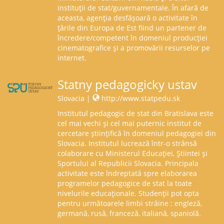
instituții de stat/guvernamentale. În afară de
aceasta, agenția desfășoară o activitate în
țările din Europa de Est fiind un partener de
încredere/competent în domeniul producției
cinematografice și a promovării resurselor pe
internet.
Statny pedagogicky ustav
Slovacia |
http://www.statpedu.sk
Institutul pedagogic de stat din Bratislava este
cel mai vechi și cel mai puternic institut de
cercetare științifică în domeniul pedagogiei din
Slovacia. Institutul lucrează într-o strânsă
colaborare cu Ministerul Educației, Ştiintei şi
Sportului al Republicii Slovacia. Principala
activitate este îndreptată spre elaborarea
programelor pedagogice de stat la toate
nivelurile educaționale. Studenții pot opta
pentru următoarele limbi străine : engleză,
germană, rusă, franceză, italiană, spaniolă.