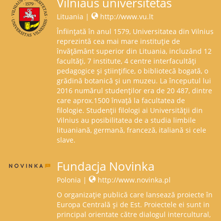
Vilniaus universitetas
Lituania |
http://www.vu.lt
Înființată în anul 1579, Universitatea din Vilnius
reprezintă cea mai mare instituție de
învățământ superior din Lituania, incluzând 12
facultăți, 7 institute, 4 centre interfacultăți
pedagogice și științifice, o bibliotecă bogată, o
grădină botanică și un muzeu. La începutul lui
2016 numărul studenților era de 20 487, dintre
care aprox.1500 învață la facultatea de
filologie. Studenții filologi ai Universității din
Vilnius au posibilitatea de a studia limbile
lituaniană, germană, franceză, italiană si cele
slave.
Fundacja Novinka
Polonia |
http://www.novinka.pl
O organizație publică care lansează proiecte în
Europa Centrală și de Est. Proiectele ei sunt in
principal orientate către dialogul intercultural,