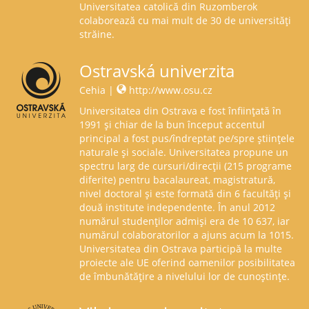
Universitatea catolică din Ruzomberok
colaborează cu mai mult de 30 de universități
străine.
Ostravská univerzita
Cehia |
http://www.osu.cz
Universitatea din Ostrava e fost înființată în
1991 și chiar de la bun început accentul
principal a fost pus/îndreptat pe/spre științele
naturale și sociale. Universitatea propune un
spectru larg de cursuri/direcții (215 programe
diferite) pentru bacalaureat, magistratură,
nivel doctoral și este formată din 6 facultăți și
două institute independente. În anul 2012
numărul studenților admiși era de 10 637, iar
numărul colaboratorilor a ajuns acum la 1015.
Universitatea din Ostrava participă la multe
proiecte ale UE oferind oamenilor posibilitatea
de îmbunătățire a nivelului lor de cunoștințe.