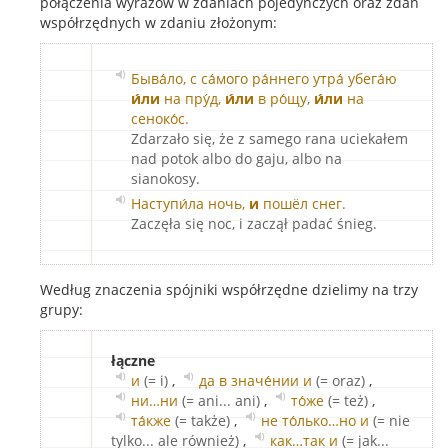
połączenia wyrazów w zdaniach pojedynczych oraz zdań
współrzędnych w zdaniu złożonym:
Быва́ло, с са́мого ра́ннего утра́ убега́ю
и́ли
на пру́д,
и́ли
в ро́щу,
и́ли
на
сеноко́с.
Zdarzało się, że z samego rana uciekałem
nad potok albo do gaju, albo na
sianokosy.
Наступи́ла ночь,
и
пошёл снег.
Zaczęła się noc, i zaczął padać śnieg.
Według znaczenia spójniki współrzędne dzielimy na trzy
grupy:
łączne
и
(= i)
,
да в значе́нии и
(= oraz)
,
ни…ни
(= ani... ani)
,
то́же
(= też)
,
та́кже
(= także)
,
не то́лько…но и
(= nie
tylko... ale również)
,
как…так и
(= jak...