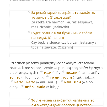
За реко́й гармо́нь игра́ет,
то
зальётся,
то
замрёт. (Исаковский)
Za rzeką gra harmonijka, raz zaśpiewa,
raz ucichnie. (Isakovski)
Бу́дет со́лнце
и́ли
бу́ря – мы с тобо́ю
навсегда́. (Ошанин)
Czy będzie słońce, czy burza - jesteśmy z
tobą na zawsze. (Oszanin)
Przecinek piszemy pomiędzy jednakowymi częściami
zdania, które są połączenie za pomocą spójników łącznych
albo rozłącznych (
и...и
(= i)
,
ни…ни
(= ani... ani)
,
то…то
(= lub...lub...)
,
то ли…то ли
(= tak... jak...)
,
не то…не то
(= ani...ani...)
,
или…или
(= albo...
albo)
,
либо…либо
(= lub)
):
То ли
жизнь стано́вится напе́вней,
то
ли
в ка́ждом до́ме солове́й. (Светлов)