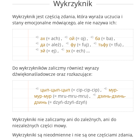
Wykrzyknik
Wykrzyknik jest częścią zdania, która wyraża uczucia i
stany emocjonalne mówiącego, ale nie nazywa ich:
ах
(= ach)
,
ой
(= oj)
,
ба
(= ba)
,
да
(= ależ)
,
фу
(= fuj)
,
тьфу
(= tfu)
,
эй
(= ej)
,
эх
(= ech)
...
Do wykrzykników zaliczmy również wyrazy
dźwiękonaśladowcze oraz rozkazujące:
цып-цып-цып
(= cip-cip-cip)
,
мур-
мур-мур
(= mru-mru-mru)
,
дзинь-дзинь-
дзинь
(= dzyń-dzyń-dzyń)
Wykrzykniki nie zaliczamy ani do zależnych, ani do
niezależnych części mowy.
Wykrzykniki są nieodmienne i nie są one częściami zdania,