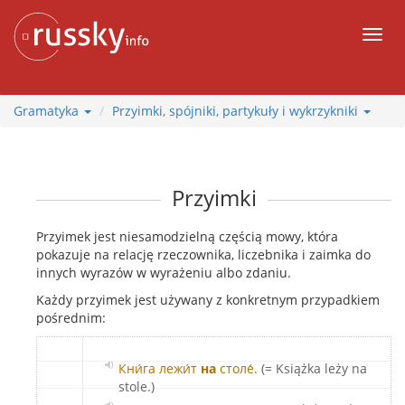
więcej
Men
Gramatyka
Przyimki, spójniki, partykuły i wykrzykniki
Przyimki
Przyimek jest niesamodzielną częścią mowy, która
pokazuje na relację rzeczownika, liczebnika i zaimka do
innych wyrazów w wyrażeniu albo zdaniu.
Każdy przyimek jest używany z konkretnym przypadkiem
pośrednim:
Кни́га лежи́т
на
столе́.
(= Książka leży na
stole.)