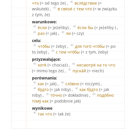
что
(= od tego że)
,
всле́дствие
(=
wskutek)
,
в связи́ с тем что
(= w związku
z tym, że)
warunkowe:
е́сли
(= jeżeliby)
,
е́сли бы
(= jeżeliby )
,
раз
(= jak)
,
ли
(= czy)
celu:
что́бы
(= żeby)
,
для того́ что́бы
(= po
to żeby)
,
с тем что́бы
(= z tym, żeby)
przyzwalające:
хотя́
(= chociaż)
,
несмотря́ на то что
(= mimo tego że)
,
пуска́й
(= niech)
porównania:
как
(= jak)
,
сло́вно
(= niczym)
,
бу́дто
(= jak niby)
,
как бу́дто
(= jak
niby)
,
то́чно
(= dokładnie)
,
подо́бно
тому́ как
(= podobnie jak)
wynikowe
так что
(= tak że)