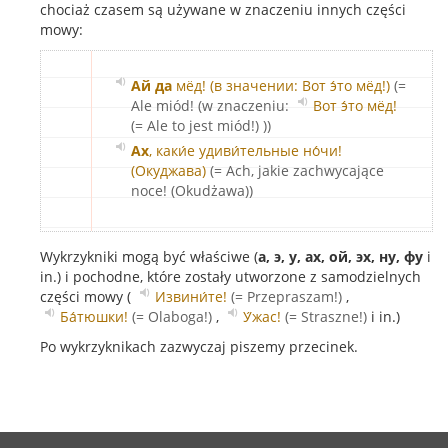
chociaż czasem są używane w znaczeniu innych części
mowy:
Ай да
мёд! (в значении: Вот э́то мёд!)
(=
Ale miód! (w znaczeniu:
Вот э́то мёд!
(= Ale to jest miód!)
))
Ах
, каки́е удиви́тельные но́чи!
(Окуджава)
(= Ach, jakie zachwycające
noce! (Okudżawa))
Wykrzykniki mogą być właściwe (
а, э, у, ах, ой, эх, ну, фу
i
in.) i pochodne, które zostały utworzone z samodzielnych
części mowy (
Извини́те!
(= Przepraszam!)
,
Ба́тюшки!
(= Olaboga!)
,
У́жас!
(= Straszne!)
i in.)
Po wykrzyknikach zazwyczaj piszemy przecinek.