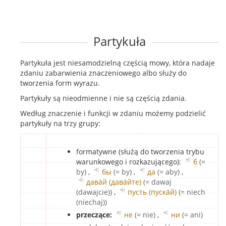
Partykuła
Partykuła jest niesamodzielną częścią mowy, która nadaje
zdaniu zabarwienia znaczeniowego albo służy do
tworzenia form wyrazu.
Partykuły są nieodmienne i nie są częścią zdania.
Według znaczenie i funkcji w zdaniu możemy podzielić
partykuły na trzy grupy:
formatywne (służą do tworzenia trybu
warunkowego i rozkazującego):
б
(=
by)
,
бы
(= by)
,
да
(= aby)
,
дава́й (дава́йте)
(= dawaj
(dawajcie))
,
пусть (пуска́й)
(= niech
(niechaj))
przeczące:
не
(= nie)
,
ни
(= ani)