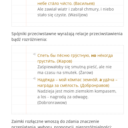
небе ста́ло чи́сто. (Васильев)
Ale zawiał wiatr i zabrał chmury, i niebo
stało się czyste. (Wasiljew)
Spójniki przeciwstawne wyrażają relacje przeciwstawienia
bądź rozróżnienia:
Спеть бы пе́сню гру́стную,
но
не́когда
грусти́ть. (Жаров)
Zaśpiewałoby się smutną pieść, ale nie
ma czasu na smutek. (Żarow)
Наде́жда – мой ко́мпас земно́й,
а
уда́ча –
награ́да за сме́лость. (Добронравов)
Nadzieja jest moim ziemskim kompasem,
a los - nagrodą za odwagę.
(Dobronrawow)
Zaimki rozłączne wnoszą do zdania znaczenie
przeplatania, wyboru, propozycji, nierozróżnialności: