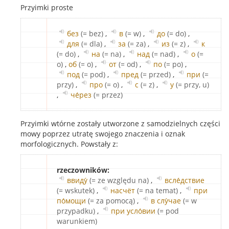
Przyimki proste
без
(= bez)
,
в
(= w)
,
до
(= do)
,
для
(= dla)
,
за
(= za)
,
из
(= z)
,
к
(= do)
,
на
(= na)
,
над
(= nad)
,
о
(=
o)
,
об
(= o)
,
от
(= od)
,
по
(= po)
,
под
(= pod)
,
пред
(= przed)
,
при
(=
przy)
,
про
(= o)
,
с
(= z)
,
у
(= przy, u)
,
че́рез
(= przez)
Przyimki wtórne zostały utworzone z samodzielnych części
mowy poprzez utratę swojego znaczenia i oznak
morfologicznych. Powstały z:
rzeczowników:
ввиду́
(= ze względu na)
,
всле́дствие
(= wskutek)
,
насчёт
(= na temat)
,
при
по́мощи
(= za pomocą)
,
в слу́чае
(= w
przypadku)
,
при усло́вии
(= pod
warunkiem)