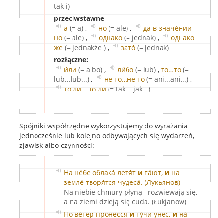
tak i)
przeciwstawne
а
(= a)
,
но
(= ale)
,
да в значе́нии
но
(= ale)
,
одна́ко
(= jednak)
,
одна́ко
же
(= jednakże )
,
зато́
(= jednak)
rozłączne:
и́ли
(= albo)
,
ли́бо
(= lub)
,
то…то
(=
lub...lub...)
,
не то…не то
(= ani...ani...)
,
то ли… то ли
(= tak... jak...)
Spójniki współrzędne wykorzystujemy do wyrażania
jednocześnie lub kolejno odbywających się wydarzeń,
zjawisk albo czynności:
На не́бе облака́ летя́т
и
та́ют,
и
на
земле́ творя́тся чудеса́. (Лукьянов)
Na niebie chmury płyną i rozwiewają się,
a na ziemi dzieją się cuda. (Łukjanow)
Но ве́тер пронёсся
и
ту́чи унёс,
и
на́