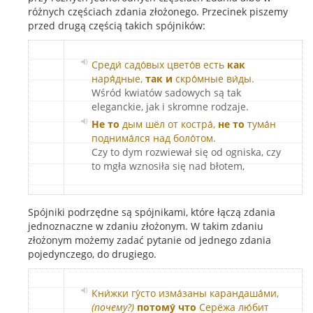
różnych częściach zdania złożonego. Przecinek piszemy
przed drugą częścią takich spójników:
Среди́ садо́вых цвето́в есть
как
наря́дные,
так и
скро́мные ви́ды.
Wśród kwiatów sadowych są tak
eleganckie, jak i skromne rodzaje.
Не то
дым шёл от костра́,
не то
тума́н
поднима́лся над боло́том.
Czy to dym rozwiewał się od ogniska, czy
to mgła wznosiła się nad błotem,
Spójniki podrzędne są spójnikami, które łączą zdania
jednoznaczne w zdaniu złożonym. W takim zdaniu
złożonym możemy zadać pytanie od jednego zdania
pojedynczego, do drugiego.
Кни́жки гу́сто изма́заны карандаша́ми,
(почему?)
потому́ что
Серёжа лю́бит