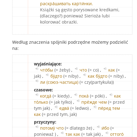
раскра́шивать карти́нки.
Książki są gęsto porysowane kredkami,
(dlaczego?) ponieważ Sierioża lubi
kolorować obrazki.
Według znaczenia spójniki podrzędne możemy podzielić
na:
wyjaśniające:
что́бы
(= żeby)
,
что
(= co)
,
как
(=
jak)
,
бу́дто
(= niby)
,
как бу́дто
(= niby)
,
ли (союз-частица)
(= czy(partykuła))
czasowe:
когда́
(= kiedy)
,
пока́
(= póki)
,
как
то́лько
(= jak tylko)
,
пре́жде чем
(= przed
tym jak)
,
едва́
(= ledwo)
,
пе́ред тем
как
(= przed tym, jak)
przyczyny:
потому́ что
(= dlatego że)
,
и́бо
(=
ponieważ )
,
так как
(= tak jak)
,
оттого́