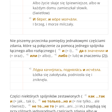
Albo życie skaje się śpiewniejsze, albo w
każdym domu zamieszkał słowik.
(Swietłow)
И
бе́рег,
и
мо́ре молча́ли.
I brzeg, i morze milczały.
Nie piszemy przecinka pomiędzy jednakowymi częściami
zdania, które są połączenie za pomocą jednego spójnika
łącznego albo rozłącznego (
и
(= i)
,
да
в значении
и
(= oraz)
,
или
(= albo)
,
либо
(= lub)
w znaczeniu {2}).
Ло́дка качну́лась, подняла́сь
и
исче́зла.
Łódka się zakołysała, podniosła się i
zniknęła.
Części niektórych spójników zestawionych (
как …так
и
(= jak... tak i)
,
не только…но и
(= nie tylko... ale
również)
,
не то…не то
(= ani...ani...)
i in.) znajdują się
przy różnych jednorodnych częściach zdania albo w