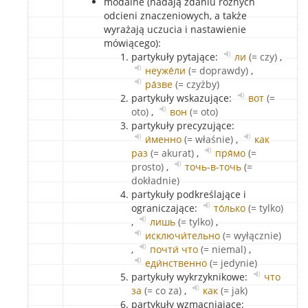
modalne (nadają zdaniu różnych
odcieni znaczeniowych, a także
wyrażają uczucia i nastawienie
mówiącego):
partykuły pytające:
ли
(= czy)
,
неуже́ли
(= doprawdy)
,
ра́зве
(= czyżby)
partykuły wskazujące:
вот
(=
oto)
,
вон
(= oto)
partykuły precyzujące:
и́менно
(= właśnie)
,
как
раз
(= akurat)
,
пря́мо
(=
prosto)
,
точь-в-точь
(=
dokładnie)
partykuły podkreślające i
ograniczające:
то́лько
(= tylko)
,
лишь
(= tylko)
,
исключи́тельно
(= wyłącznie)
,
почти́ что
(= niemal)
,
еди́нственно
(= jedynie)
partykuły wykrzyknikowe:
что
за
(= co za)
,
как
(= jak)
partykuły wzmacniające: