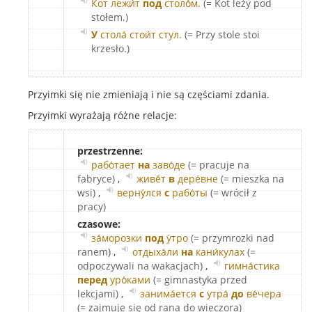
Кот лежи́т
под
столо́м.
(= Kot leży pod
stołem.)
У
стола́ стои́т стул.
(= Przy stole stoi
krzesło.)
Przyimki się nie zmieniają i nie są częściami zdania.
Przyimki wyrażają różne relacje:
przestrzenne:
рабо́тает
на
заво́де
(= pracuje na
fabryce)
,
живё́т
в
дере́вне
(= mieszka na
wsi)
,
верну́лся
с
рабо́ты
(= wrócił z
pracy)
czasowe:
за́морозки
под
у́тро
(= przymrozki nad
ranem)
,
отдыха́ли
на
кани́кулах
(=
odpoczywali na wakacjach)
,
гимна́стика
перед
уро́ками
(= gimnastyka przed
lekcjami)
,
занима́ется
с
утра́
до
ве́чера
(= zajmuje się od rana do wieczora)