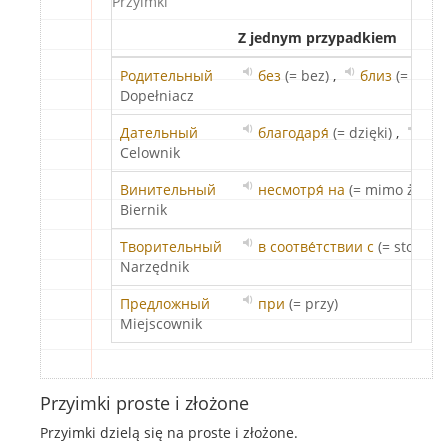
Przyimki
Z jednym przypadkiem
Родительный
без
(= bez)
,
близ
(= blisk
Dopełniacz
Дательный
благодаря́
(= dzięki)
,
воп
Celownik
Винительный
несмотря́ на
(= mimo że)
,
Biernik
Творительный
в соотве́тствии с
(= stosown
Narzędnik
Предложный
при
(= przy)
Miejscownik
Przyimki proste i złożone
Przyimki dzielą się na proste i złożone.