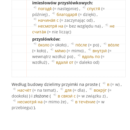
imiesłowów przysłówkowych:
погодя́
(= następnie)
,
спустя́
(=
później)
,
благодаря́
(= dzięki)
,
начина́я с
(= zaczynając od)
,
несмотря́ на
(= bez względu na)
,
не
счита́я
(= nie licząc)
przysłówków:
о́коло
(= około)
,
по́сле
(= po)
,
во́зле
(= koło)
,
ми́мо
(= mimo)
,
внутри́
(=
wewnątrz wzdłuż po)
,
вдоль по
(=
wzdłuż)
,
вдали́ от
(= daleko od)
Według budowy dzielimy przyimki na proste (
в
(= w)
,
насчёт
(= na temat)
,
для
(= dla)
,
вокру́г
(=
dookoła)
) i złożone (
в связи́ с
(= w związku z)
,
несмотря́ на
(= mimo że)
,
в тече́ние
(= w
przebiegu)
).