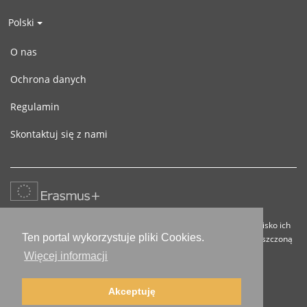
Polski
O nas
Ochrona danych
Regulamin
Skontaktuj się z nami
Ten projekt został zrealizowany przy wsparciu finansowym Komisji
Europejskiej. Projekt lub publikacja odzwierciedlają jedynie stanowisko ich
Ten portal wykorzystuje pliki Cookies.
autora i Komisja Europejska nie ponosi odpowiedzialności za umieszczoną
w nich zawartość merytoryczną.
Więcej informacji
Akceptuję
© 2016-2026 russky.info |
Impressum