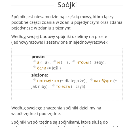
Spójki
Spójnik jest niesamodzielną częścią mowy, która łączy
podobne części zdania w zdaniu pojedynczym oraz zdania
pojedyncze w zdaniu złożonym:
Według swojej budowy spójniki dzielimy na proste
(jednowyrazowe) i zestawione (niejednowyrazowe):
proste:
а
(= a)
,
и
(= i)
,
что́бы
(= żeby)
,
е́сли
(= jeśli)
złożone:
потому́ что
(= dlatego że)
,
как бу́дто
(=
jak niby)
,
то есть
(= czyli)
Według swojego znaczenia spójniki dzielimy na
współrzędne i podrzędne.
Spójniki współrzędne są spójnikami, które służą do