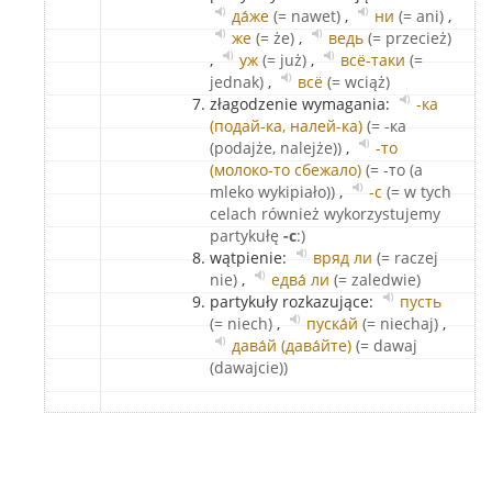
да́же
(= nawet)
,
ни
(= ani)
,
же
(= że)
,
ведь
(= przecież)
,
уж
(= już)
,
всё-таки
(=
jednak)
,
всё
(= wciąż)
złagodzenie wymagania:
-ка
(подай-ка, налей-ка)
(= -ка
(podajże, nalejże))
,
-то
(молоко-то сбежало)
(= -то (a
mleko wykipiało))
,
-с
(= w tych
celach również wykorzystujemy
partykułę
-с
:)
wątpienie:
вряд ли
(= raczej
nie)
,
едва́ ли
(= zaledwie)
partykuły rozkazujące:
пусть
(= niech)
,
пуска́й
(= niechaj)
,
дава́й (дава́йте)
(= dawaj
(dawajcie))