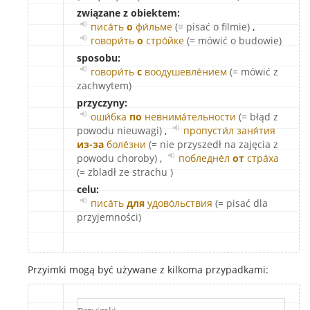
związane z obiektem:
писа́ть
о
фи́льме
(= pisać o filmie)
,
говори́ть
о
стро́йке
(= mówić o budowie)
sposobu:
говори́ть
с
воодушевле́нием
(= mówić z
zachwytem)
przyczyny:
оши́бка
по
невнима́тельности
(= błąd z
powodu nieuwagi)
,
пропусти́л заня́тия
из-за
боле́зни
(= nie przyszedł na zajęcia z
powodu choroby)
,
побледне́л
от
стра́ха
(= zbladł ze strachu )
celu:
писа́ть
для
удово́льствия
(= pisać dla
przyjemności)
Przyimki mogą być używane z kilkoma przypadkami: