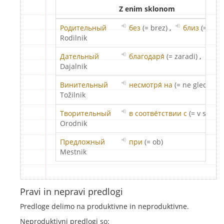
Z enim sklonom
Родительный
без
(= brez)
,
близ
(= bliz
Rodilnik
Дательный
благодаря́
(= zaradi)
,
воп
Dajalnik
Винительный
несмотря́ на
(= ne glede na)
Tožilnik
Творительный
в соотве́тствии с
(= v skladu
Orodnik
Предложный
при
(= ob)
Mestnik
Pravi in nepravi predlogi
Predloge delimo na produktivne in neproduktivne.
Neproduktivni predlogi so: