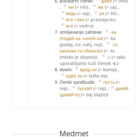
poudarni členki:
да́же
(= celo)
,
ни
(= niti)
,
же
(= saj)
,
ведь
(= saj)
,
уж
(= že)
,
всё-таки
(= pravzaprav)
,
всё
(= vedno)
omiljevanje zahteve:
-ка
(подай-ка, налей-ка)
(= -ka
(podaj, no; nalij, no))
,
-то
(молоко-то сбежало)
(= -to
(mleko je skipelo))
,
-с
(= tako
uporabljamo tudi členek
-с
:)
dvom:
вряд ли
(= komaj)
,
едва́ ли
(= težko da)
členki spodbude:
пусть
(=
naj)
,
пуска́й
(= naj)
,
дава́й
(дава́йте)
(= daj (dajte))
Medmet