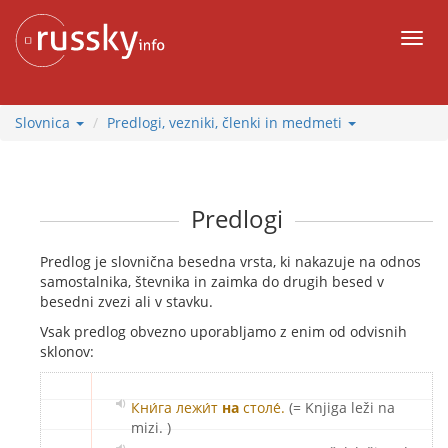
K
vsebini
Meni
Slovnica
Predlogi, vezniki, členki in medmeti
Predlogi
Predlog je slovnična besedna vrsta, ki nakazuje na odnos
samostalnika, števnika in zaimka do drugih besed v
besedni zvezi ali v stavku.
Vsak predlog obvezno uporabljamo z enim od odvisnih
sklonov:
Кни́га лежи́т
на
столе́.
(= Knjiga leži na
mizi. )