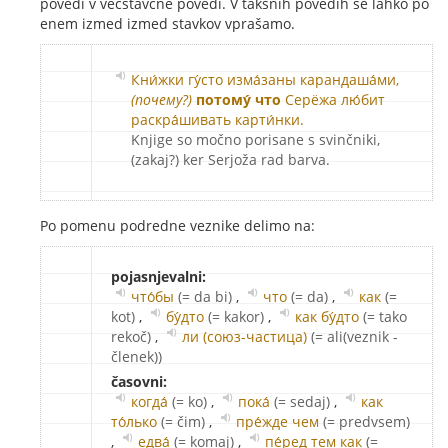
povedi v večstavčne povedi. V takšnih povedih se lahko po
enem izmed izmed stavkov vprašamo.
Кни́жки гу́сто изма́заны карандаша́ми,
(почему?)
потому́ что
Серёжа лю́бит
раскра́шивать карти́нки.
Knjige so močno porisane s svinčniki,
(zakaj?) ker Serjoža rad barva.
Po pomenu podredne veznike delimo na:
pojasnjevalni:
что́бы
(= da bi)
,
что
(= da)
,
как
(=
kot)
,
бу́дто
(= kakor)
,
как бу́дто
(= tako
rekoč)
,
ли (союз-частица)
(= ali(veznik -
členek))
časovni:
когда́
(= ko)
,
пока́
(= sedaj)
,
как
то́лько
(= čim)
,
пре́жде чем
(= predvsem)
,
едва́
(= komaj)
,
пе́ред тем как
(=