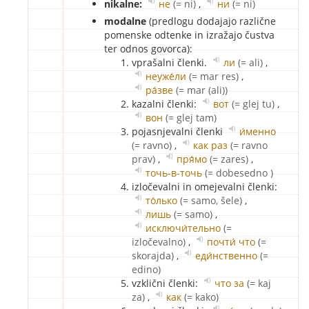
nikalne:
не
(= ni)
,
ни
(= ni)
modalne
(predlogu dodajajo različne
pomenske odtenke in izražajo čustva
ter odnos govorca):
vprašalni členki.
ли
(= ali)
,
неуже́ли
(= mar res)
,
ра́зве
(= mar (ali))
kazalni členki:
вот
(= glej tu)
,
вон
(= glej tam)
pojasnjevalni členki
и́менно
(= ravno)
,
как раз
(= ravno
prav)
,
пря́мо
(= zares)
,
точь-в-точь
(= dobesedno )
izločevalni in omejevalni členki:
то́лько
(= samo, šele)
,
лишь
(= samo)
,
исключи́тельно
(=
izločevalno)
,
почти́ что
(=
skorajda)
,
еди́нственно
(=
edino)
vzklični členki:
что за
(= kaj
za)
,
как
(= kako)