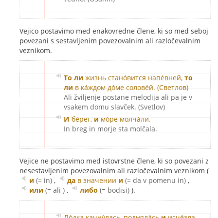
Vejico postavimo med enakovredne člene, ki so med seboj
povezani s sestavljenim povezovalnim ali razločevalnim
veznikom.
То ли
жизнь стано́вится напе́вней,
то
ли
в ка́ждом до́ме солове́й. (Светлов)
Ali žviljenje postane melodija ali pa je v
vsakem domu slavček. (Svetlov)
И
бе́рег,
и
мо́ре молча́ли.
In breg in morje sta molčala.
Vejice ne postavimo med istovrstne člene, ki so povezani z
nesestavljenim povezovalnim ali razločevalnim veznikom (
и
(= in)
,
да
в значении
и
(= da v pomenu in)
,
или
(= ali )
,
либо
(= bodisi)
).
Ло́дка качну́лась, подняла́сь
и
исче́зла.