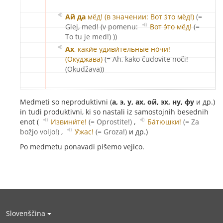
Ай да
мёд! (в значении: Вот э́то мёд!)
(=
Glej, med! (v pomenu:
Вот э́то мёд!
(=
To tu je med!)
))
Ах
, каки́е удиви́тельные но́чи!
(Окуджава)
(= Ah, kako čudovite noči!
(Okudžava))
Medmeti so neproduktivni (
а, э, у, ах, ой, эх, ну, фу
и др.)
in tudi produktivni, ki so nastali iz samostojnih besednih
enot (
Извини́те!
(= Oprostite!)
,
Ба́тюшки!
(= Za
božjo voljo!)
,
У́жас!
(= Groza!)
и др.)
Po medmetu ponavadi pišemo vejico.
Slovenščina