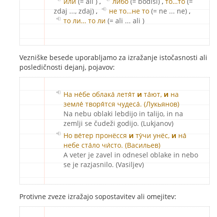
и́ли
(= ali )
,
ли́бо
(= bodisi)
,
то…то
(=
zdaj ..., zdaj)
,
не то…не то
(= ne ... ne)
,
то ли… то ли
(= ali ... ali )
Vezniške besede uporabljamo za izražanje istočasnosti ali
posledičnosti dejanj, pojavov:
На не́бе облака́ летя́т
и
та́ют,
и
на
земле́ творя́тся чудеса́. (Лукьянов)
Na nebu oblaki lebdijo in talijo, in na
zemlji se čudeži godijo. (Lukjanov)
Но ве́тер пронёсся
и
ту́чи унёс,
и
на́
небе ста́ло чи́сто. (Васильев)
A veter je zavel in odnesel oblake in nebo
se je razjasnilo. (Vasiljev)
Protivne zveze izražajo sopostavitev ali omejitev: