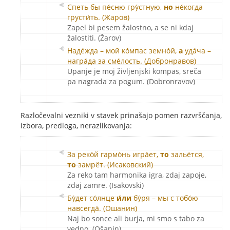
Спеть бы пе́сню гру́стную,
но
не́когда
грусти́ть. (Жаров)
Zapel bi pesem žalostno, a se ni kdaj
žalostiti. (Žarov)
Наде́жда – мой ко́мпас земно́й,
а
уда́ча –
награ́да за сме́лость. (Добронравов)
Upanje je moj življenjski kompas, sreča
pa nagrada za pogum. (Dobronravov)
Razločevalni vezniki v stavek prinašajo pomen razvrščanja,
izbora, predloga, nerazlikovanja:
За реко́й гармо́нь игра́ет,
то
зальётся,
то
замрёт. (Исаковский)
Za reko tam harmonika igra, zdaj zapoje,
zdaj zamre. (Isakovski)
Бу́дет со́лнце
и́ли
бу́ря – мы с тобо́ю
навсегда́. (Ошанин)
Naj bo sonce ali burja, mi smo s tabo za
vedno. (Ošanin)