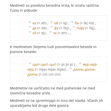
Medmeti so posebna besedna vrsta, ki izraža različna
čusta in pobude:
ах
(= ah)
,
ой
(= oj)
,
ба
(= lej no)
,
да
(= da)
,
фу
(= fej)
,
тьфу
(= fej)
,
эй
(= ej)
,
эх
(= eh)
...
K medmetom štejemo tudi posnemovalne besede in
pozivne besede:
цып-цып-цып
(= pi pi pi )
,
мур-мур-
мур
(= mjav mjav mjav)
,
дзинь-дзинь-
дзинь
(= cin cin cin)
Medmetov ne uvrščamo ne med pomenske ne med
slovnične besedne vrste.
Medmeti se ne spreminjajo in niso del stavka. Včasih jih
uporabljamo kot druge dele govora: