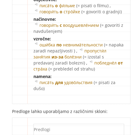
писа́ть
о
фи́льме
(= pisati o filmu)
,
говори́ть
о
стро́йке
(= govoriti o gradnji)
načinovne:
говори́ть
с
воодушевле́нием
(= govoriti z
navdušenjem)
vzročne:
оши́бка
по
невнима́тельности
(= napaka
zaradi nepazljivosti )
,
пропусти́л
заня́тия
из-за
боле́зни
(= izostal s
predavanj zaradi bolezni)
,
побледне́л
от
стра́ха
(= prebledel od strahu)
namena:
писа́ть
для
удово́льствия
(= pisati za
dušo)
Predloge lahko uporabljamo z različnimi skloni:
Predlogi