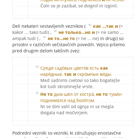
Čoln se je zazibal, se dvignil in izginil.
Deli nekateri sestavljenih veznikov (
как …так и
(=
kakor ... tako tudi)
,
не только…но и
(= ne samo ...
ampak tudi )
,
не то…не то
(= ne ... ne)
in drugi) so
prisotni v različnih večstavčnih povedih. Vejico pišemo
pred drugim delom takšnih zvez:
Среди́ садо́вых цвето́в есть
как
наря́дные,
так и
скро́мные ви́ды.
Med sadnimi cvetovi so tako bogatejše
kot tudi skromnejše vrste.
Не то
дым шёл от костра́,
не то
тума́н
поднима́лся над боло́том.
Ni se dim valil od ognja ni se megla
dvigala nad močvirjem.
Podredni vezniki so vezniki, ki združujejo enostavčne