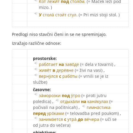
Кот лежи́т
под
столо́м.
(= Maček leži pod
mizo. )
У
стола́ стои́т стул.
(= Pri mizi stoji stol. )
Predlogi niso stavčni členi in se ne spreminjajo.
Izražajo različne odnose:
prostorske:
рабо́тает
на
заво́де
(= dela v tovarni)
,
живё́т
в
дере́вне
(= živi na vasi)
,
верну́лся
с
рабо́ты
(= vrnili se je iz
službe)
časovne:
за́морозки
под
у́тро
(= proti jutru
poledica)
,
отдыха́ли
на
кани́кулах
(=
počivali na počitnicah)
,
гимна́стика
перед
уро́ками
(= telovadba pred poukom)
,
занима́ется
с
утра́
до
ве́чера
(= uči se
od jutra do večera)
objektivne: