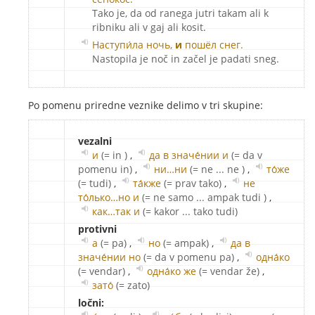
Tako je, da od ranega jutri takam ali k
ribniku ali v gaj ali kosit.
Наступи́ла ночь,
и
пошёл снег.
Nastopila je noč in začel je padati sneg.
Po pomenu priredne veznike delimo v tri skupine:
vezalni
и
(= in )
,
да в значе́нии и
(= da v
pomenu in)
,
ни…ни
(= ne ... ne )
,
то́же
(= tudi)
,
та́кже
(= prav tako)
,
не
то́лько…но и
(= ne samo ... ampak tudi )
,
как…так и
(= kakor ... tako tudi)
protivni
а
(= pa)
,
но
(= ampak)
,
да в
значе́нии но
(= da v pomenu pa)
,
одна́ко
(= vendar)
,
одна́ко же
(= vendar že)
,
зато́
(= zato)
ločni: