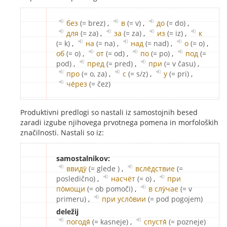
без
(= brez)
,
в
(= v)
,
до
(= do)
,
для
(= za)
,
за
(= za)
,
из
(= iz)
,
к
(= k)
,
на
(= na)
,
над
(= nad)
,
о
(= o)
,
об
(= o)
,
от
(= od)
,
по
(= po)
,
под
(=
pod)
,
пред
(= pred)
,
при
(= v času)
,
про
(= o, za)
,
с
(= s/z)
,
у
(= pri)
,
че́рез
(= čez)
Produktivni predlogi so nastali iz samostojnih besed
zaradi izgube njihovega prvotnega pomena in morfoloških
značilnosti. Nastali so iz:
samostalnikov:
ввиду́
(= glede )
,
всле́дствие
(=
posledično)
,
насчёт
(= o)
,
при
по́мощи
(= ob pomoči)
,
в слу́чае
(= v
primeru)
,
при усло́вии
(= pod pogojem)
deležij
погодя́
(= kasneje)
,
спустя́
(= pozneje)