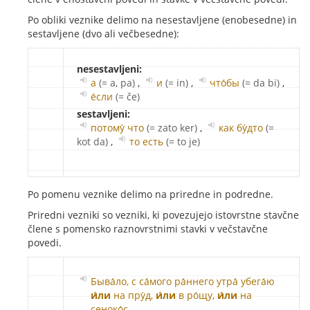
Po obliki veznike delimo na nesestavljene (enobesedne) in
sestavljene (dvo ali večbesedne):
nesestavljeni:
а
(= a, pa)
,
и
(= in)
,
что́бы
(= da bi)
,
е́сли
(= če)
sestavljeni:
потому́ что
(= zato ker)
,
как бу́дто
(=
kot da)
,
то есть
(= to je)
Po pomenu veznike delimo na priredne in podredne.
Priredni vezniki so vezniki, ki povezujejo istovrstne stavčne
člene s pomensko raznovrstnimi stavki v večstavčne
povedi.
Быва́ло, с са́мого ра́ннего утра́ убега́ю
и́ли
на пру́д,
и́ли
в ро́щу,
и́ли
на
сеноко́с.