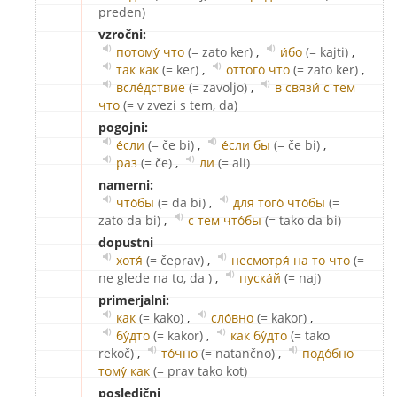
preden)
vzročni:
потому́ что
(= zato ker)
,
и́бо
(= kajti)
,
так как
(= ker)
,
оттого́ что
(= zato ker)
,
всле́дствие
(= zavoljo)
,
в связи́ с тем
что
(= v zvezi s tem, da)
pogojni:
е́сли
(= če bi)
,
е́сли бы
(= če bi)
,
раз
(= če)
,
ли
(= ali)
namerni:
что́бы
(= da bi)
,
для того́ что́бы
(=
zato da bi)
,
с тем что́бы
(= tako da bi)
dopustni
хотя́
(= čeprav)
,
несмотря́ на то что
(=
ne glede na to, da )
,
пуска́й
(= naj)
primerjalni:
как
(= kako)
,
сло́вно
(= kakor)
,
бу́дто
(= kakor)
,
как бу́дто
(= tako
rekoč)
,
то́чно
(= natančno)
,
подо́бно
тому́ как
(= prav tako kot)
posledični