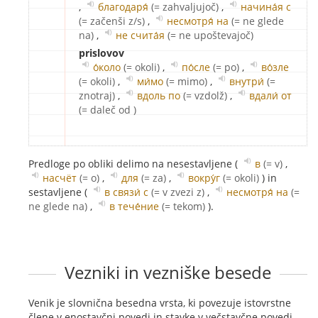
,
благодаря́
(= zahvaljujoč)
,
начина́я с
(= začenši z/s)
,
несмотря́ на
(= ne glede
na)
,
не счита́я
(= ne upoštevajoč)
prislovov
о́коло
(= okoli)
,
по́сле
(= po)
,
во́зле
(= okoli)
,
ми́мо
(= mimo)
,
внутри́
(=
znotraj)
,
вдоль по
(= vzdolž)
,
вдали́ от
(= daleč od )
Predloge po obliki delimo na nesestavljene (
в
(= v)
,
насчёт
(= o)
,
для
(= za)
,
вокру́г
(= okoli)
) in
sestavljene (
в связи́ с
(= v zvezi z)
,
несмотря́ на
(=
ne glede na)
,
в тече́ние
(= tekom)
).
Vezniki in vezniške besede
Venik je slovnična besedna vrsta, ki povezuje istovrstne
člene v enostavčni povedi in stavke v večstavčne povedi.