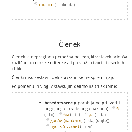
так что
(= tako da)
Členek
Členek je nepregibna pomožna beseda, ki v stavek prinaša
različne pomenske odtenke ali pa služijo tvorbi besednih
oblik.
Členki niso sestavni deli stavka in se ne spreminjajo.
Po pomenu in vlogi v stavku jih delimo na tri skupine:
besedotvorne
(uporabljamo pri tvorbi
pogojnega in velelnega naklona):
б
(= bi)
,
бы
(= bi)
,
да
(= da)
,
дава́й (дава́йте)
(= daj (dajte))
,
пусть (пуска́й)
(= naj)