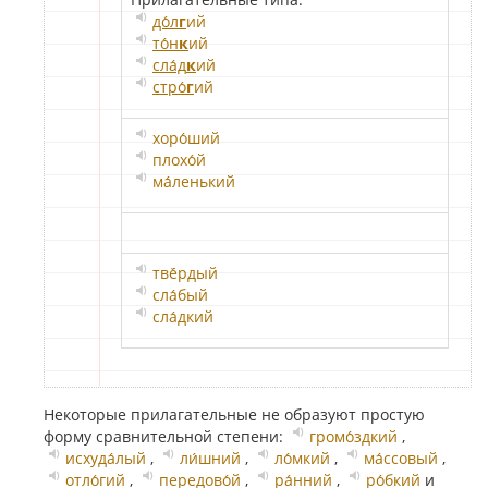
до́л
г
ий
то́н
к
ий
сла́д
к
ий
стро́
г
ий
хоро́ший
плохо́й
ма́ленький
твё́рдый
сла́бый
сла́дкий
Некоторые прилагательные не образуют простую
форму сравнительной степени:
громо́здкий
,
исхуда́лый
,
ли́шний
,
ло́мкий
,
ма́ссовый
,
отло́гий
,
передово́й
,
ра́нний
,
ро́бкий
и