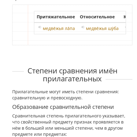
Притяжательное
Относительное
Качес
медве́жья ла́па
медве́жья шу́ба
мед
Степени сравнения имён
прилагательных
Прилагательные могут иметь степени сравнения:
сравнительную и превосходную.
Образование сравнительной степени
Сравнительная степень прилагательного указывает,
что свойственный предмету признак проявляется в
нём в большей или меньшей степени, чем в другом
предмете или предметах: