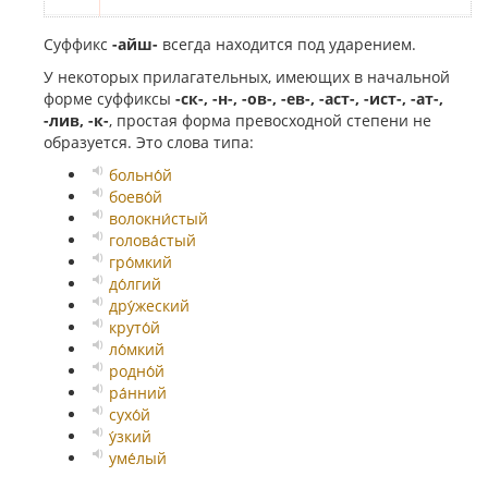
Суффикс
-айш-
всегда находится под ударением.
У некоторых прилагательных, имеющих в начальной
форме суффиксы
-ск-, -н-, -ов-, -ев-, -аст-, -ист-, -ат-,
-лив, -к-
, простая форма превосходной степени не
образуется. Это слова типа:
больно́й
боево́й
волокни́стый
голова́стый
гро́мкий
до́лгий
дру́жеский
круто́й
ло́мкий
родно́й
ра́нний
сухо́й
у́зкий
уме́лый