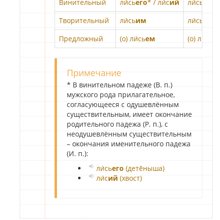
Винительный
ли́сь
его
* / ли́с
ий
ли́сь
е
Творительный
ли́сь
им
ли́сь
им
Предложный
(о) ли́сь
ем
(о) ли́сь
е
Примечание
* В винительном падеже (В. п.)
мужского рода прилагательное,
согласующееся с одушевлённым
существительным, имеет окончание
родительного падежа (Р. п.), с
неодушевлённым существительным
– окончания именительного падежа
(И. п.):
ли́сь
его
(детё́ныша)
ли́с
ий
(хвост)