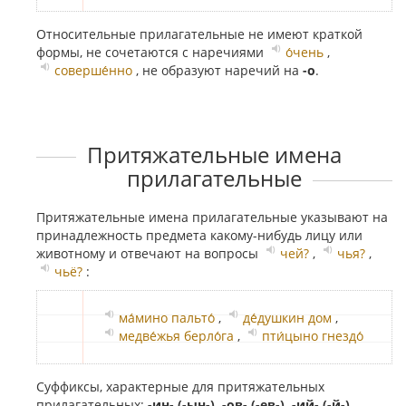
Относительные прилагательные не имеют краткой
формы, не сочетаются с наречиями
о́чень
,
соверше́нно
, не образуют наречий на
-о
.
Притяжательные имена
прилагательные
Притяжательные имена прилагательные указывают на
принадлежность предмета какому-нибудь лицу или
животному и отвечают на вопросы
чей?
,
чья?
,
чьё?
:
ма́мино пальто́
,
де́душкин дом
,
медве́жья берло́га
,
пти́цыно гнездо́
Суффиксы, характерные для притяжательных
прилагательных:
-ин- (-ын-), -ов- (-ев-), -ий- (-й-)
.