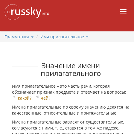
К
содержанию
Мен
Грамматика
Имя прилагательное
Значение имени
прилагательного
Имя прилагательное – это часть речи, которая
обозначает признак предмета и отвечает на вопросы:
какой?
,
чей?
Имена прилагательные по своему значению делятся на
качественные, относительные и притяжательные.
Имена прилагательные зависят от существительных,
согласуются с ними, т. е., ставятся в том же падеже,
числе и роде, что и существительные, к которым они