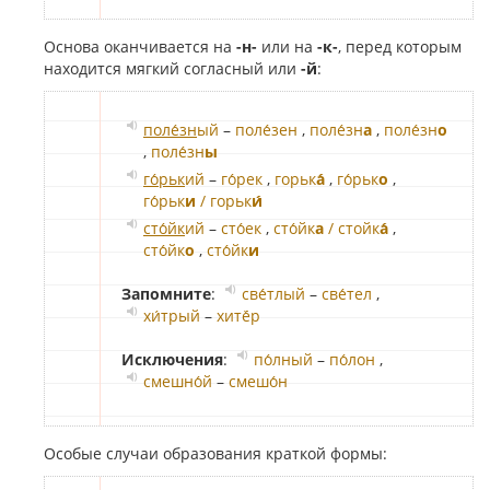
Основа оканчивается на
-н-
или на
-к-
, перед которым
находится мягкий согласный или
-й
:
поле́зн
ый
–
поле́зен
,
поле́зн
а
,
поле́зн
о
,
поле́зн
ы
го́рьк
ий
–
го́рек
,
горьк
а́
,
го́рьк
о
,
го́рьк
и
/ горьк
и́
сто́йк
ий
–
сто́ек
,
сто́йк
а
/ стойк
а́
,
сто́йк
о
,
сто́йк
и
Запомните
:
све́тлый
–
све́тел
,
хи́трый
–
хитё́р
Исключения
:
по́лный
–
по́лон
,
смешно́й
–
смешо́н
Особые случаи образования краткой формы: