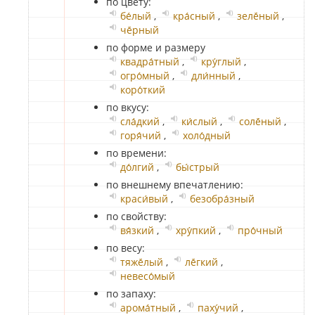
по цвету:
бе́лый
,
кра́сный
,
зелё́ный
,
чё́рный
по форме и размеру
квадра́тный
,
кру́глый
,
огро́мный
,
дли́нный
,
коро́ткий
по вкусу:
сла́дкий
,
ки́слый
,
солё́ный
,
горя́чий
,
холо́дный
по времени:
до́лгий
,
бы́стрый
по внешнему впечатлению:
краси́вый
,
безобра́зный
по свойству:
вя́зкий
,
хру́пкий
,
про́чный
по весу:
тяжё́лый
,
лё́гкий
,
невесо́мый
по запаху:
арома́тный
,
паху́чий
,