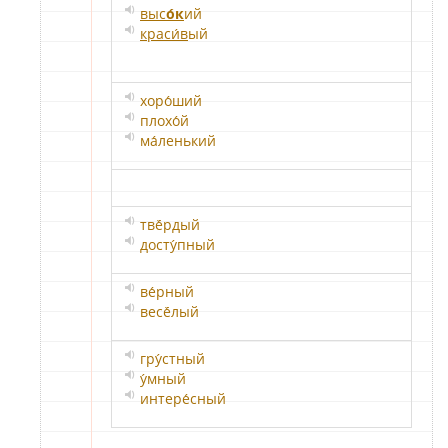
выс
о́к
ий
краси́в
ый
хоро́ший
плохо́й
ма́ленький
твё́рдый
досту́пный
ве́рный
весё́лый
гру́стный
у́мный
интере́сный