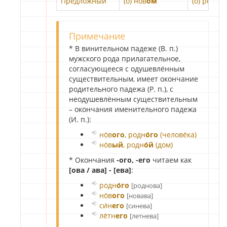
Предложный
(о) но́в
ом
(о) родн
о́
Примечание
* В винительном падеже (В. п.)
мужского рода прилагательное,
согласующееся с одушевлённым
существительным, имеет окончание
родительного падежа (Р. п.), с
неодушевлённым существительным
– окончания именительного падежа
(И. п.):
но́в
ого
, родн
о́го
(челове́ка)
но́в
ый
, родн
о́й
(дом)
* Окончания
-ого, -его
читаем как
[ова / ава] - [ева]
:
родн
о́го
[роднова]
но́в
ого
[новава]
си́н
его
[синева]
ле́тн
его
[летнева]