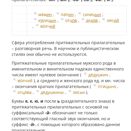
ма́м
ин
,
па́п
ин
,
сини́ц
ын
,
ку́риц
ын
,
отц
о́в
,
дед
о́в
,
ли́с
ий
,
во́лч
ий
Сфера употребления притяжательных прилагательных
– разговорная речь. В научном и публицистическом
стилях они обычно не используются.
Притяжательные прилагательные мужского рода в
именительном и винительном падежах единственного
числа имеют нулевое окончание (
де́душкин
,
во́лчий
), а среднего и женского рода ед. и мн. числа
– окончания кратких прилагательных (
пти́цыно
,
отцо́ва
,
де́душкины
,
ли́сьи
).
Буквы
я, е, ю, и
после
ь
(разделительного знака) в
притяжательных прилагательных с основой на
суффиксальный
-й-
обозначают не только
соответствующий гласный звук окончания, но и
суффикс
-й-
, с помощью которого образовано данное
прилагательное: