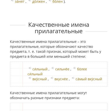
за́нят
,
до́лжен
,
бо́лен
).
Качественные имена
прилагательные
Качественные имена прилагательные – это
прилагательные, которые обозначают качество
предмета, т. е. такой признак, который может быть у
предмета в большей или меньшей степени:
си́льный
,
сильне́е
,
бо́лее
си́льный
вку́сный
,
вкусне́е
,
са́мый вку́сный
Качественные имена прилагательные могут
обозначать разные признаки предмета: