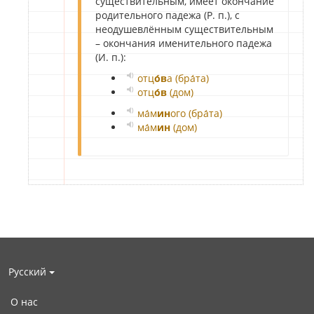
существительным, имеет окончание
родительного падежа (Р. п.), с
неодушевлённым существительным
– окончания именительного падежа
(И. п.):
отц
о́в
а (бра́та)
отц
о́в
(дом)
ма́м
ин
ого (бра́та)
ма́м
ин
(дом)
Русский
О нас