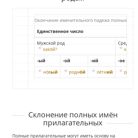
Окончание именительного падежа полных имё
Единственное число
Мужской род
Средний
како́й?
како́е?
-ый
-ой
-ий
-ое
но́в
ый
родн
о́й
ле́тн
ий
родн
о
Склонение полных имён
прилагательных
Полные прилагательные могут иметь основу на