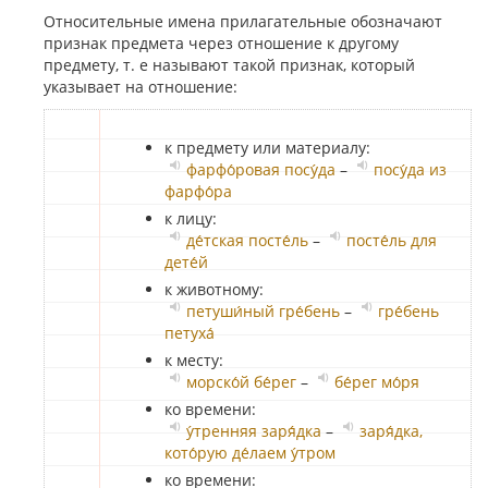
Относительные имена прилагательные обозначают
признак предмета через отношение к другому
предмету, т. е называют такой признак, который
указывает на отношение:
к предмету или материалу:
фарфо́ровая посу́да
–
посу́да из
фарфо́ра
к лицу:
де́тская посте́ль
–
посте́ль для
дете́й
к животному:
петуши́ный гре́бень
–
гре́бень
петуха́
к месту:
морско́й бе́рег
–
бе́рег мо́ря
ко времени:
у́тренняя заря́дка
–
заря́дка,
кото́рую де́лаем у́тром
ко времени: