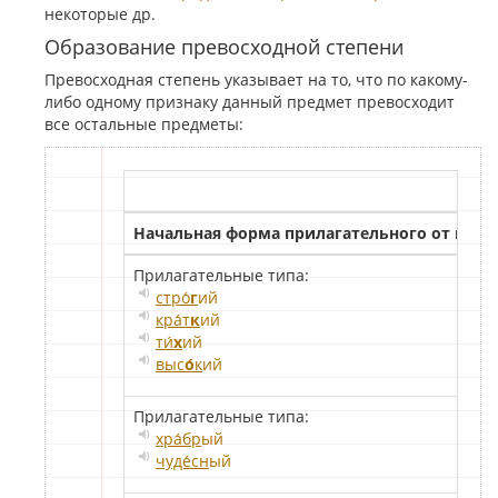
некоторые др.
Образование превосходной степени
Превосходная степень указывает на то, что по какому-
либо одному признаку данный предмет превосходит
все остальные предметы:
Начальная форма прилагательного от кото
Прилагательные типа:
стро́
г
ий
кра́т
к
ий
ти́
х
ий
выс
о́
к
ий
Прилагательные типа:
хра́бр
ый
чуде́сн
ый