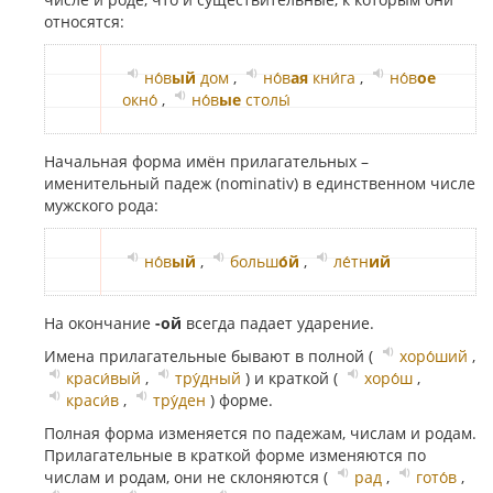
относятся:
но́в
ый
дом
,
но́в
ая
кни́га
,
но́в
ое
окно́
,
но́в
ые
столы́
Начальная форма имён прилагательных –
именительный падеж (nominativ) в единственном числе
мужского рода:
но́в
ый
,
больш
о́й
,
ле́тн
ий
На окончание
-ой
всегда падает ударение.
Имена прилагательные бывают в полной (
хоро́ший
,
краси́вый
,
тру́дный
) и краткой (
хоро́ш
,
краси́в
,
тру́ден
) форме.
Полная форма изменяется по падежам, числам и родам.
Прилагательные в краткой форме изменяются по
числам и родам, они не склоняются (
рад
,
гото́в
,