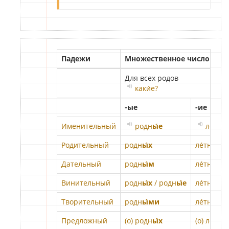
Падежи
Множественное число
Для всех родов
каки́е?
-ые
-ие
Именительный
родн
ы́е
ле́тн
и
Родительный
родн
ы́х
ле́тн
их
Дательный
родн
ы́м
ле́тн
им
Винительный
родн
ы́х
/ родн
ы́е
ле́тн
иx
/ 
Творительный
родн
ы́ми
ле́тн
ими
Предложный
(о) родн
ы́х
(о) ле́тн
и