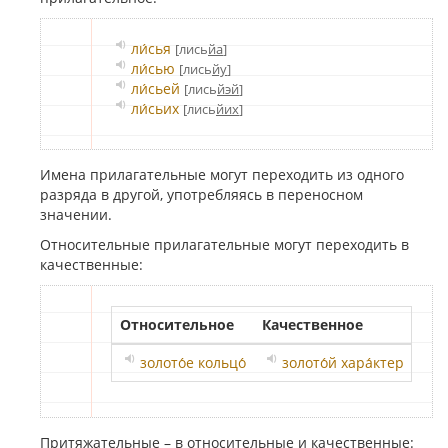
ли́сья
[лись
йа
]
ли́сью
[лись
йу
]
ли́сьей
[лись
йэй
]
ли́сьих
[лись
йих
]
Имена прилагательные могут перexодить из одного
разряда в другой, употребляясь в переносном
значении.
Относительные прилагательные могут перexодить в
качественные:
Относительное
Качественное
золото́е кольцо́
золото́й хара́ктер
Притяжательные – в относительные и качественные: