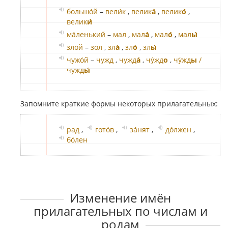
большо́й
–
вели́к
,
велик
а́
,
велик
о́
,
велик
и́
ма́ленький
–
мал
,
мал
а́
,
мал
о́
,
мал
ы́
злой
–
зол
,
зл
а́
,
зл
о́
,
зл
ы́
чужо́й
–
чужд
,
чужд
а́
,
чу́жд
о
,
чу́жд
ы
/
чужд
ы́
Запомните краткие формы некоторых прилагательных:
рад
,
гото́в
,
за́нят
,
до́лжен
,
бо́лен
Изменение имён
прилагательных по числам и
родам