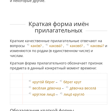
и некоторые другие.
Краткая форма имён
прилагательных
Краткие качественные прилагательные отвечают на
вопросы
како́в?
,
какова́?
,
каково́?
,
каковы́?
и
изменяются по родам (в единственном числе) и
числам.
Краткая форма прилагательного обозначает признак
предмета в данный конкретный момент времени:
круто́й бе́рег
–
бе́рег крут
весё́лая де́вочка
–
де́вочка весела́
кру́глое лицо́
–
лицо́ кругло́
Образование краткой формы