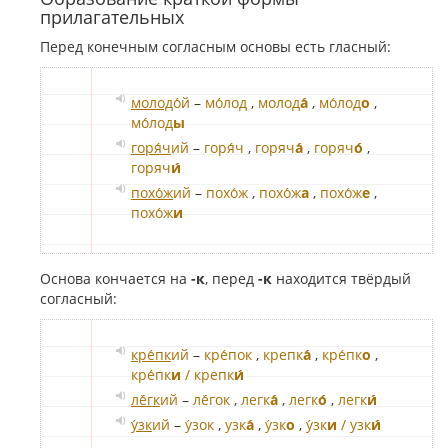
прилагательных
Перед конечным согласным основы есть гласный:
молод
о́й
–
мо́лод
,
молод
а́
,
мо́лод
о
,
мо́лод
ы
горя́ч
ий
–
горя́ч
,
горяч
а́
,
горяч
о́
,
горяч
и́
похо́ж
ий
–
похо́ж
,
похо́ж
а
,
похо́ж
е
,
похо́ж
и
Основа кончается на
-к
, перед
-к
находится твёрдый
согласный:
кре́пк
ий
–
кре́пок
,
крепк
а́
,
кре́пк
о
,
кре́пк
и
/ крепк
и́
лё́гк
ий
–
лё́гок
,
легк
а́
,
легк
о́
,
легк
и́
у́зк
ий
–
у́зок
,
узк
а́
,
у́зк
о
,
у́зк
и
/ узк
и́