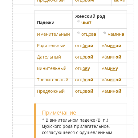
Женский род
Мно
Падежи
чья?
Именительный
отц
о́в
а
ма́м
ин
а
о
Родительный
отц
о́в
ой
ма́м
ин
ой
отц
Дательный
отц
о́в
ой
ма́м
ин
ой
отц
Винительный
отц
о́в
у
ма́м
ин
у
отц
Творительный
отц
о́в
ой
ма́м
ин
ой
отц
Предложный
отц
о́в
ой
ма́м
ин
ой
отц
Примечание
* В винительном падеже (В. п.)
мужского рода прилагательное,
согласующееся с одушевлённым