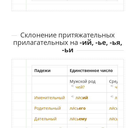
Склонение притяжательных
прилагательных на
-ий, -ье, -ья,
-ьи
Падежи
Единственное число
Мужской род
Средний 
чей?
чьё?
Именительный
ли́с
ий
ли́сь
е
Родительный
ли́сь
его
ли́сь
его
Дательный
ли́сь
ему
ли́сь
ему