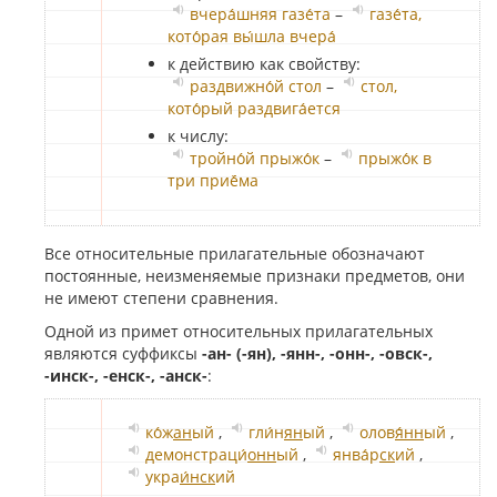
вчера́шняя газе́та
–
газе́та,
кото́рая вы́шла вчера́
к действию как свойству:
раздвижно́й стол
–
стол,
кото́рый раздвига́ется
к числу:
тройно́й прыжо́к
–
прыжо́к в
три приё́ма
Все относительные прилагательные обозначают
постоянные, неизменяемые признаки предметов, они
не имеют степени сравнения.
Одной из примет относительных прилагательных
являются суффиксы
-ан- (-ян), -янн-, -онн-, -овск-,
-инск-, -енск-, -анск-
:
ко́ж
ан
ый
,
гли́н
ян
ый
,
олов
я́нн
ый
,
демонстраци́
онн
ый
,
янва́р
ск
ий
,
укра
и́нск
ий