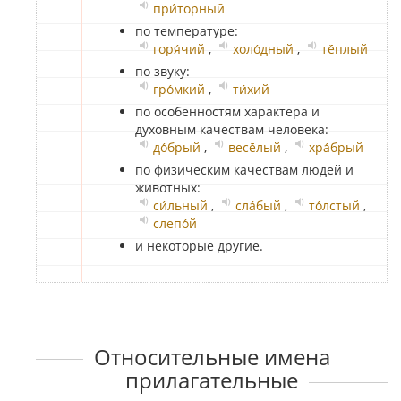
при́торный
по температуре:
горя́чий
,
холо́дный
,
тё́плый
по звуку:
гро́мкий
,
ти́хий
по особенностям характера и
духовным качествам человека:
до́брый
,
весё́лый
,
хра́брый
по физическим качествам людей и
животных:
си́льный
,
сла́бый
,
то́лстый
,
слепо́й
и некоторые другие.
Относительные имена
прилагательные