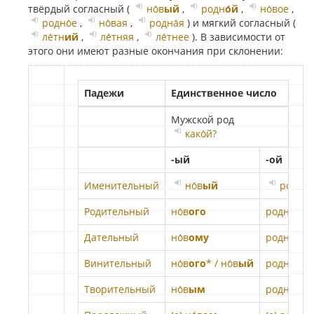
твёрдый согласный (
но́в
ый
,
родн
о́й
,
но́вое
,
родно́е
,
но́вая
,
родна́я
) и мягкий согласный (
ле́тн
ий
,
ле́тняя
,
ле́тнее
). В зависимости от
этого они имеют разные окончания при склонении:
Падежи
Единственное число
Мужской род
како́й?
-ый
-ой
Именительный
но́в
ый
родн
о́
Родительный
но́в
ого
родн
о́го
Дательный
но́в
ому
родн
о́му
Винительный
но́в
ого
* / но́в
ый
родн
о́го
*
Творительный
но́в
ым
родн
ы́м