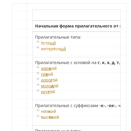
Начальная форма прилагательного от кото
Прилагательные типа:
о́стр
ый
интере́сн
ый
Прилагательные с основой на
г, к, х, д, т, ст
.
жа́р
к
ий
ти́
х
ий
доро
г
о́й
моло
д
о́й
кру
т
о́й
Прилагательные с суффиксами
-к-, -ок-, -ек-
:
ни́з
к
ий
выс
о́к
ий
Прилагательные типа: