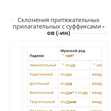
Склонения притяжательных
прилагательных с суффиксами
-
ов (-ин)
Мужской род
Падежи
чей?
Именительный
отц
о́в
ма́м
ин
Родительный
отц
о́в
а
ма́м
ин
а
Дательный
отц
о́в
у
ма́м
ин
у
Винительный
отц
о́в
а
*
/
отц
о́в
ма́м
ин
ого
Творительный
отц
о́в
ым
ма́м
ин
ым
Предложный
отц
о́в
ом
ма́м
ин
ом